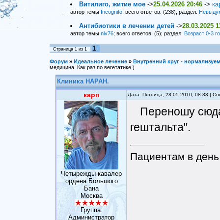
Витилиго, житие мое
->
25.04.2026 20:46
->
ка
автор темы
Incognito
; всего ответов: (238); раздел:
Невыду
Антибиотики в лечении детей
->
28.03.2025 1
автор темы
niv76
; всего ответов: (5); раздел:
Возраст 0-3 г
1
Страница
1
из
1
Форум
»
Идеальное лечение
»
Внутренний круг - нормализуем
медицина. Как раз по вегетатике.)
Клиника НАРАН.
карп
Дата: Пятница, 28.05.2010, 08:33 | 
Переношу сюда
гештальта".
Пациентам в день 
Четырежды кавалер
ордена Большого
Бана
Москва
Группа:
Администратор