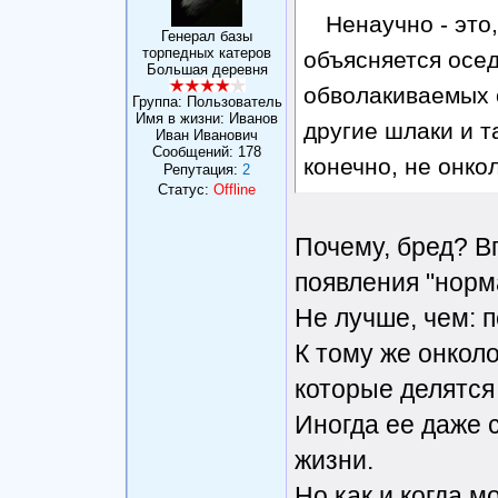
Ненаучно - это
Генерал базы
торпедных катеров
объясняется осед
Большая деревня
обволакиваемых 
Группа: Пользователь
Имя в жизни: Иванов
другие шлаки и т
Иван Иванович
Сообщений:
178
конечно, не онкол
Репутация:
2
Статус:
Offline
Почему, бред? В
появления "норм
Не лучше, чем: 
К тому же онколо
которые делятся 
Иногда ее даже 
жизни.
Но как и когда м