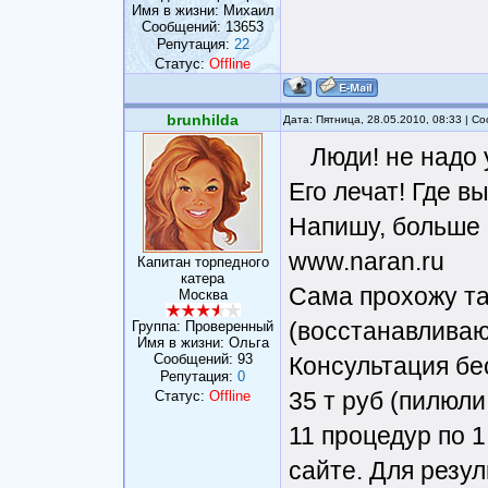
Имя в жизни: Михаил
Сообщений:
13653
Репутация:
22
Статус:
Offline
brunhilda
Дата: Пятница, 28.05.2010, 08:33 | 
Люди! не надо 
Его лечат! Где вы
Напишу, больше 
www.naran.ru
Капитан торпедного
катера
Сама прохожу та
Москва
(восстанавливаю
Группа: Проверенный
Имя в жизни: Ольга
Сообщений:
93
Консультация бе
Репутация:
0
35 т руб (пилюли
Статус:
Offline
11 процедур по 1
сайте. Для резул