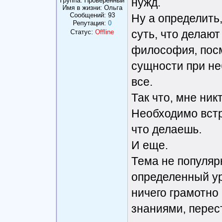
нужд.
Группа: Проверенный
Имя в жизни: Ольга
Сообщений:
93
Ну а определить,
Репутация:
0
суть, что делают
Статус:
Offline
философия, посмо
сущности при не
все.
Так что, мне ник
Необходимо встр
что делаешь.
И еще.
Тема не популяр
определенный ур
ничего грамотно
знаниями, перес