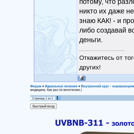
потому, что разл
никто их даже не 
знаю КАК! - и пр
либо создавай в
деньги.
Откажитесь от тог
других!
Форум
»
Идеальное лечение
»
Внутренний круг - нормализуем
медицина. Как раз по вегетатике.)
1
Страница
1
из
1