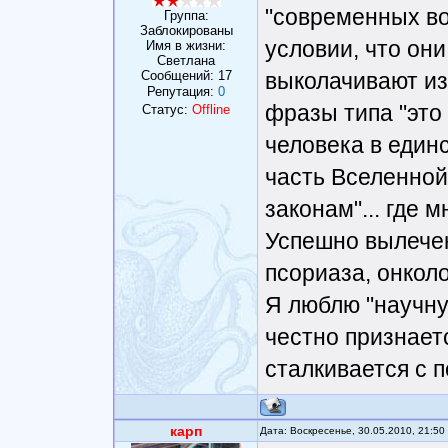
"современных во
Группа:
Заблокированы
условии, что он
Имя в жизни:
Светлана
Сообщений:
17
выколачивают из
Репутация:
0
фразы типа "это
Статус:
Offline
человека в един
часть Вселенной
законам"... где 
Успешно вылечен
псориаза, онколог
Я люблю "научну
честно признает
сталкивается с 
карп
Дата: Воскресенье, 30.05.2010, 21:5