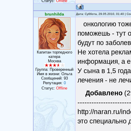
Статус:
Offline
brunhilda
Дата: Суббота, 29.05.2010, 01:40 | 
онкологию тож
поможешь - тут 
будут по заболе
Не хотела рекла
Капитан торпедного
катера
информация, а ее
Москва
У сына в 1,5 год
Группа: Проверенный
Имя в жизни: Ольга
Сообщений:
93
лечения - не леч
Репутация:
0
Статус:
Offline
Добавлено
(2
----------------------
http://naran.ru/
это специально 