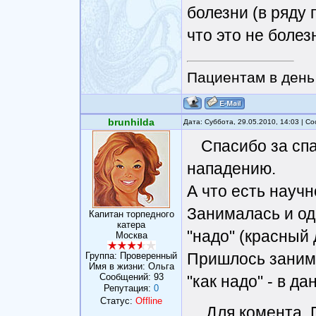
болезни (в ряду 
что это не болез
Пациентам в день 
brunhilda
Дата: Суббота, 29.05.2010, 14:03 | 
Спасибо за спа
нападению.
А что есть науч
Занималась и одн
Капитан торпедного
катера
"надо" (красный
Москва
Пришлось занима
Группа: Проверенный
Имя в жизни: Ольга
Сообщений:
93
"как надо" - в д
Репутация:
0
Статус:
Offline
Для комента. 