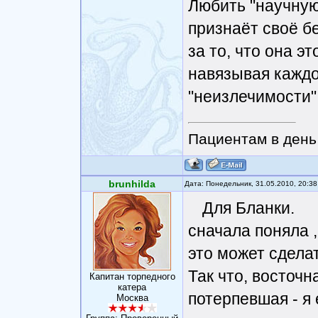
Любить "научную
признаёт своё б
за то, что она э
навязывая кажд
"неизлечимости"
Пациентам в день 
brunhilda
Дата: Понедельник, 31.05.2010, 20:3
Для Бланки.
сначала поняла ,
это может сдела
Так что, восточ
Капитан торпедного
катера
потерпевшая - я
Москва