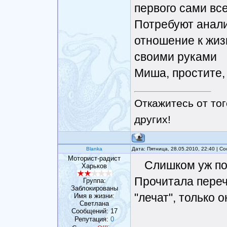
первого сами все
Потребуют анали
отношение к жизн
своими руками
Миша, простите,
Откажитесь от тог
других!
Blanka
Дата: Пятница, 28.05.2010, 22:40 | 
Моторист-радист
Слишком уж похож
Харьков
Прочитала переч
Группа:
Заблокированы
"лечат", только 
Имя в жизни:
Светлана
Сообщений:
17
Репутация:
0