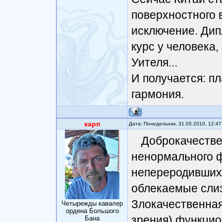
поверхностного 
исключение. Ди
курс у человека
Уителя...
И получается: пл
гармония.
карп
Дата: Понедельник, 31.05.2010, 12:4
Доброкачествен
ненормального 
непереродившихся
облекаемые сли
Злокачественная 
Четырежды кавалер
ордена Большого
зрения) функци
Бана