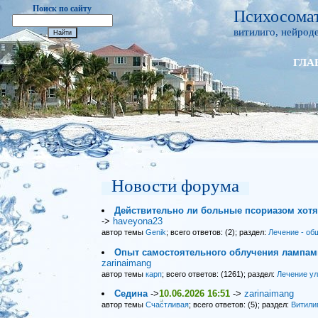
Поиск по сайту
Психосомат
витилиго, нейроде
ГЛА
Новости форума
Действительно ли больные псориазом хот
->
haveyona23
автор темы
Genik
; всего ответов: (2); раздел:
Лечение - об
Опыт самостоятельного облучения лампами
zarinaimang
автор темы
карп
; всего ответов: (1261); раздел:
Лечение у
Седина
->
10.06.2026 16:51
->
zarinaimang
автор темы
Счастливая
; всего ответов: (5); раздел:
Витили