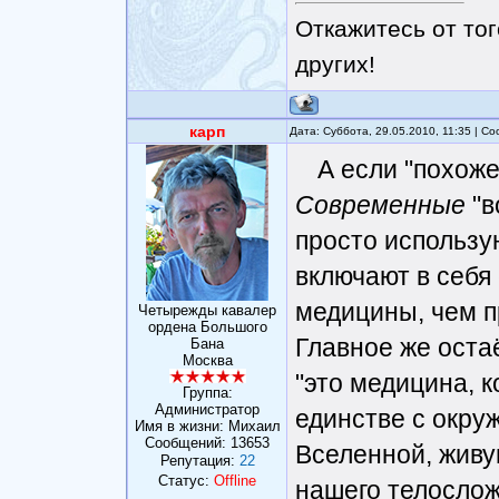
Откажитесь от тог
других!
карп
Дата: Суббота, 29.05.2010, 11:35 | 
А если "похоже
Современные
"в
просто использу
включают в себя
медицины, чем п
Четырежды кавалер
ордена Большого
Главное же оста
Бана
Москва
"это медицина, 
Группа:
Администратор
единстве с окру
Имя в жизни: Михаил
Сообщений:
13653
Вселенной, живу
Репутация:
22
Статус:
Offline
нашего телосложе