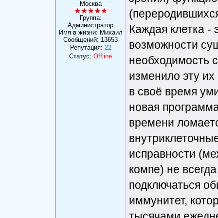
Москва
(переродившихся
Группа:
Администратор
Каждая клетка -
Имя в жизни: Михаил
Сообщений:
13653
возможности сущ
Репутация:
22
Статус:
Offline
необходимость с
изменило эту их
в своё время ум
новая программа,
времени ломаетс
внутриклеточны
исправности (ме
компе) не всегда
подключаться о
иммунитет, кото
тысячами ежедне