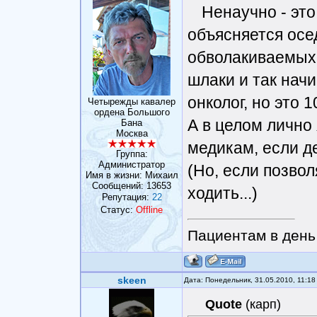
Ненаучно - это
объясняется осе
обволакиваемых 
шлаки и так начи
онколог, но это 
Четырежды кавалер
ордена Большого
А в целом лично
Бана
Москва
медикам, если д
Группа:
Администратор
(Но, если позвол
Имя в жизни: Михаил
Сообщений:
13653
ходить...)
Репутация:
22
Статус:
Offline
Пациентам в день 
skeen
Дата: Понедельник, 31.05.2010, 11:1
Quote
(
карп
)