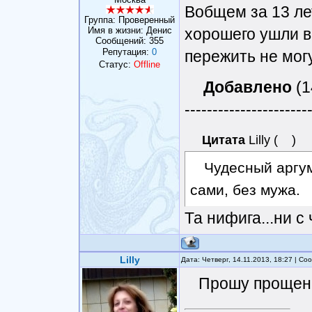
Вобщем за 13 ле
Группа: Проверенный
Имя в жизни: Денис
хорошего ушли в 
Сообщений:
355
Репутация:
0
пережить не мог
Статус:
Offline
Добавлено
(1
----------------------
Цитата
Lilly
(
)
Чудесный аргум
сами, без мужа.
Та нифига...ни с
Lilly
Дата: Четверг, 14.11.2013, 18:27 | С
Прошу прощения