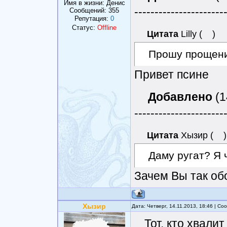
Имя в жизни: Денис
----------------------
Сообщений:
355
Репутация:
0
Статус:
Offline
Цитата
Lilly
(
)
Прошу прощения
Привет псине
Добавлено
(1
----------------------
Цитата
Хызир
(
)
Даму ругат? Я 
Зачем Вы так об
Хызир
Дата: Четверг, 14.11.2013, 18:46 | С
Тот, кто хвалит