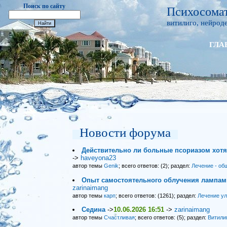
Поиск по сайту
Психосомат
витилиго, нейроде
ГЛА
Новости форума
Действительно ли больные псориазом хот
->
haveyona23
автор темы
Genik
; всего ответов: (2); раздел:
Лечение - об
Опыт самостоятельного облучения лампами
zarinaimang
автор темы
карп
; всего ответов: (1261); раздел:
Лечение у
Седина
->
10.06.2026 16:51
->
zarinaimang
автор темы
Счастливая
; всего ответов: (5); раздел:
Витили