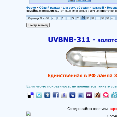
Форум
»
Общий раздел - для всех, объединительный
»
Невыд
семейные конфликты.
(отношения в семье и личная ответственн
29
Страница
29
из
36
«
1
2
…
27
28
30
31
…
35
36
»
Если что-то понравилось, не поленитесь: киньте ссы
Сегодня сайтик посетили:
карп
Copyr