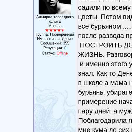
садили по всему
цветы. Потом ви
Адмирал торпедного
флота
все бурьяном ...
Москва
после развода п
Группа: Проверенный
Имя в жизни: Денис
Сообщений:
355
ПОСТРОИТЬ ДО
Репутация:
0
ЖИЗНЬ. Разговор
Статус:
Offline
и именно этого 
знал. Как то Ден
в школе а мама н
бурьяны убирате
примерение начал
пару дней, а муж
Поблагодарила я 
мне кума до сих п