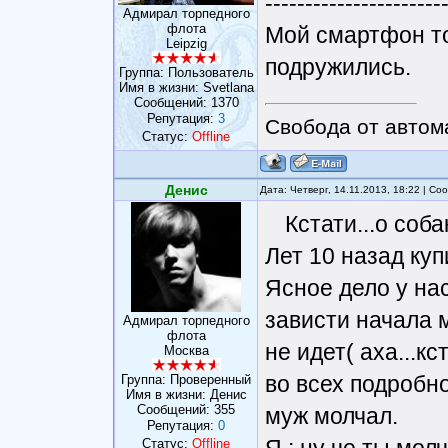
----------------------
Адмирал торпедного
флота
Мой смартфон то
Leipzig
подружились.
Группа: Пользователь
Имя в жизни: Svetlana
Сообщений:
1370
Репутация:
3
Свобода от автом
Статус:
Offline
Денис
Дата: Четверг, 14.11.2013, 18:22 | С
Кстати...о соб
Лет 10 назад ку
Ясное дело у нас
зависти начала м
Адмирал торпедного
флота
не идет( аха...к
Москва
во всех подробно
Группа: Проверенный
Имя в жизни: Денис
Сообщений:
355
муж молчал.
Репутация:
0
Статус:
Offline