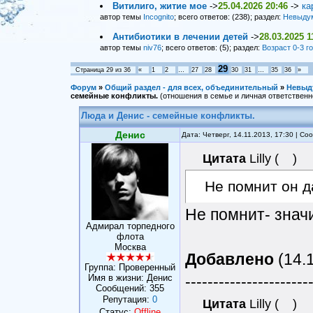
Витилиго, житие мое
->
25.04.2026 20:46
->
ка
автор темы
Incognito
; всего ответов: (238); раздел:
Невыду
Антибиотики в лечении детей
->
28.03.2025 1
автор темы
niv76
; всего ответов: (5); раздел:
Возраст 0-3 г
29
Страница
29
из
36
«
1
2
…
27
28
30
31
…
35
36
»
Форум
»
Общий раздел - для всех, объединительный
»
Невыд
семейные конфликты.
(отношения в семье и личная ответственн
Люда и Денис - семейные конфликты.
Денис
Дата: Четверг, 14.11.2013, 17:30 | С
Цитата
Lilly
(
)
Не помнит он да
Не помнит- знач
Адмирал торпедного
флота
Москва
Добавлено
(14.1
Группа: Проверенный
Имя в жизни: Денис
----------------------
Сообщений:
355
Репутация:
0
Цитата
Lilly
(
)
Статус:
Offline