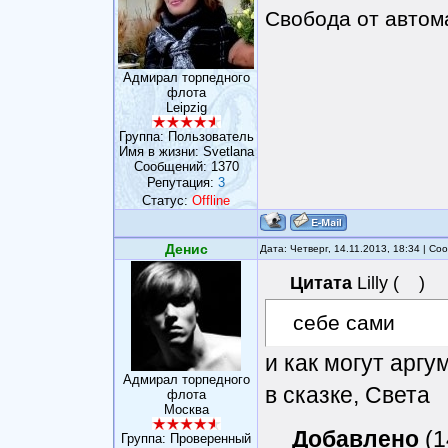
Свобода от автом
Адмирал торпедного
флота
Leipzig
Группа: Пользователь
Имя в жизни: Svetlana
Сообщений:
1370
Репутация:
3
Статус:
Offline
Денис
Дата: Четверг, 14.11.2013, 18:34 | С
Цитата
Lilly
(
)
себе сами
и как могут аргу
Адмирал торпедного
в сказке, Света
флота
Москва
Добавлено
(1
Группа: Проверенный