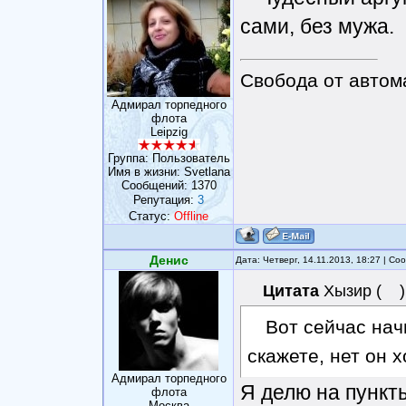
сами, без мужа.
Свобода от автом
Адмирал торпедного
флота
Leipzig
Группа: Пользователь
Имя в жизни: Svetlana
Сообщений:
1370
Репутация:
3
Статус:
Offline
Денис
Дата: Четверг, 14.11.2013, 18:27 | С
Цитата
Хызир
(
)
Вот сейчас нач
скажете, нет он 
Адмирал торпедного
Я делю на пункты
флота
Москва