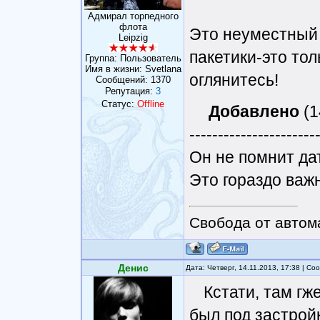
Адмирал торпедного
флота
Это неуместный с
Leipzig
пакетики-это тол
Группа: Пользователь
Имя в жизни: Svetlana
оглянитесь!
Сообщений:
1370
Репутация:
3
Статус:
Offline
Добавлено
(1
----------------------
Он не помнит дат
Это гораздо важ
Свобода от автом
Денис
Дата: Четверг, 14.11.2013, 17:38 | С
Кстати, там гж
был под застрой