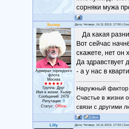
сорняки мужа пр
Хызир
Дата: Четверг, 14.11.2013, 17:50 | С
Да какая разни
Вот сейчас начнё
скажете, нет он 
Да здравствует 
- а у нас в кварти
Адмирал торпедного
флота
Москва
Наружный фактор 
Группа: Друг
Имя в жизни: Хызир
Сообщений:
2479
Счастье в жизни о
Репутация:
9
связи с другими 
Статус:
Offline
Lilly
Дата: Четверг, 14.11.2013, 17:53 | С