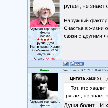
ругает, не знает 
Наружный фактор 
Счастье в жизни о
Адмирал торпедного
флота
связи с другими 
Москва
Группа: Друг
Имя в жизни: Хызир
Сообщений:
2479
Репутация:
9
Статус:
Offline
Денис
Дата: Четверг, 14.11.2013, 18:47 | С
Цитата
Хызир
(
)
Тот, кто хвалит
ругает, не знает 
Адмирал торпедного
Душа болит....И 
флота