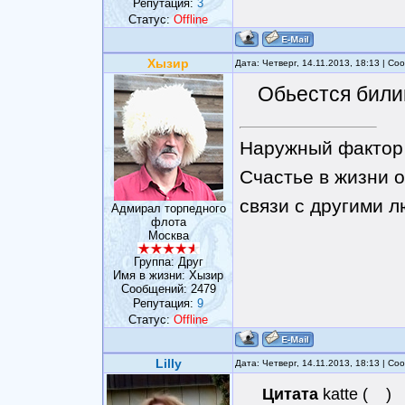
Репутация:
3
Статус:
Offline
Хызир
Дата: Четверг, 14.11.2013, 18:13 | С
Обьестся били
Наружный фактор 
Счастье в жизни о
связи с другими 
Адмирал торпедного
флота
Москва
Группа: Друг
Имя в жизни: Хызир
Сообщений:
2479
Репутация:
9
Статус:
Offline
Lilly
Дата: Четверг, 14.11.2013, 18:13 | С
Цитата
katte
(
)