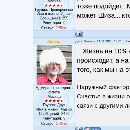
Москва
тоже подойдет...
Группа: Проверенный
Имя в жизни: Денис
может Шиза....кто
Сообщений:
355
Репутация:
0
Статус:
Offline
Хызир
Дата: Четверг, 14.11.2013, 19:21 | С
Жизнь на 10% с
происходит, а на
того, как мы на 
Наружный фактор 
Адмирал торпедного
флота
Счастье в жизни о
Москва
связи с другими 
Группа: Друг
Имя в жизни: Хызир
Сообщений:
2479
Репутация:
9
Статус:
Offline