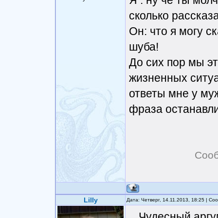
Я : ну че ты мол
сколько рассказа
Он: что я могу с
шуба!
До сих пор мы э
жизненных ситуа
ответы мне у муж
фраза останавли
Сооб
Lilly
Дата: Четверг, 14.11.2013, 18:25 | С
Чудесный аргум