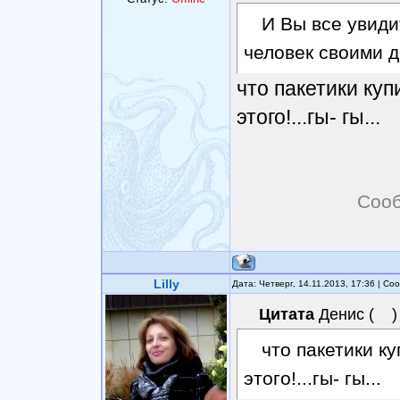
И Вы все увиди
человек своими д
что пакетики куп
этого!...гы- гы...
Сооб
Lilly
Дата: Четверг, 14.11.2013, 17:36 | С
Цитата
Денис
(
)
что пакетики к
этого!...гы- гы...