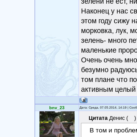
зелени не ест, 
Наконец у нас св
этом году сижу 
морковка, лук, м
зелень- много п
маленькие проро
Очень очень мно
безумно радуюсь
том плане что п
активным целый 
bnv_23
Дата: Среда, 07.05.2014, 14:19 | Со
Цитата
Денис
(
)
В том и пробле