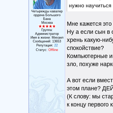
нужно научиться
Четырежды кавалер
ордена Большого
Бана
Мне кажется это
Москва
Группа:
Ну а если сын в
Администратор
Имя в жизни: Михаил
хрень какую-ниб
Сообщений:
13653
Репутация:
22
спокойствие?
Статус:
Offline
Компьютерные иг
зло, похуже нарк
А вот если вмес
этом плане? Д
(К слову: мы ст
к концу первого 