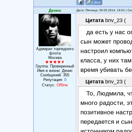
Денис
Дата: Пятница, 09.05.2014, 16:01 | 
Цитата
bnv_23
(
да есть у нас 
сын может провод
Адмирал торпедного
настроил компьют
флота
Москва
класса, у них там
Группа: Проверенный
время убивать бе
Имя в жизни: Денис
Сообщений:
355
Репутация:
0
Цитата
bnv_23
(
Статус:
Offline
То, Людмила, ч
много радости, э
позитивное наст
передается и сын
источником радос