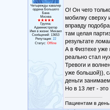
Четырежды кавалер
О! Он чего толь
ордена Большого
Бана
мобилку сверху и
Москва
Группа:
вправду подобрал
Администратор
Имя в жизни: Михаил
там целая партиз
Сообщений:
13653
Репутация:
22
результате ломал
Статус:
Offline
А в Физтехе уже 
реально стал нуж
Тревоги и волнен
уже большой)), с
деньги занимаем
Но в 13 лет - это 
Пациентам в день 