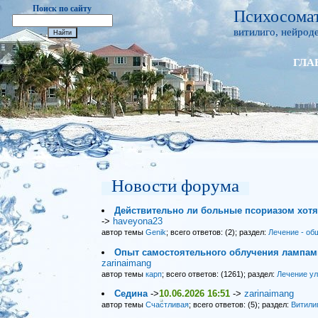
Поиск по сайту
Психосомат
витилиго, нейроде
ГЛА
Новости форума
Действительно ли больные псориазом хот
->
haveyona23
автор темы
Genik
; всего ответов: (2); раздел:
Лечение - об
Опыт самостоятельного облучения лампами
zarinaimang
автор темы
карп
; всего ответов: (1261); раздел:
Лечение у
Седина
->
10.06.2026 16:51
->
zarinaimang
автор темы
Счастливая
; всего ответов: (5); раздел:
Витили