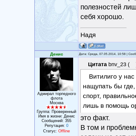
полезностей лиш
себя хорошо.
Надя
Денис
Дата: Среда, 07.05.2014, 10:58 | Со
Цитата
bnv_23
(
Витилиго у нас
нащупать бы где,
Адмирал торпедного
спорт, правильно
флота
Москва
лишь в помощь о
Группа: Проверенный
Имя в жизни: Денис
это факт.
Сообщений:
355
Репутация:
0
В том и проблем
Статус:
Offline