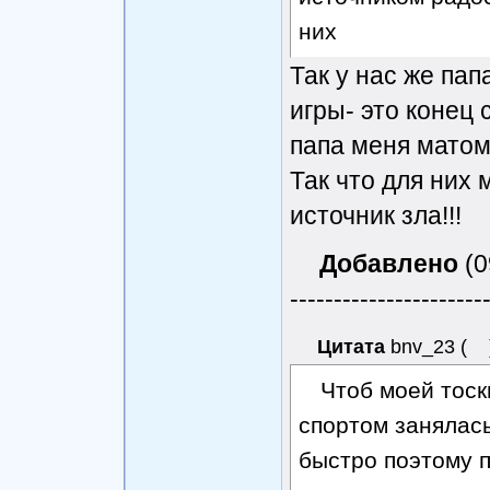
них
Так у нас же пап
игры- это конец 
папа меня матом 
Так что для них 
источник зла!!!
Добавлено
(0
----------------------
Цитата
bnv_23
(
Чтоб моей тоск
спортом занялас
быстро поэтому п