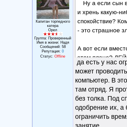
Ну а если сын 
и хрень какую-ни
спокойствие? Ко
Капитан торпедного
катера
- это страшное з
Орел
Группа: Проверенный
Имя в жизни: Надя
Сообщений:
58
А вот если вмест
Репутация:
0
Статус:
Offline
этом плане? ДЕ
да есть у нас о
может проводить
компьютер. В это
там отряд. Я про
без толка. Под 
одобрение их, а 
ограничить врем
занятие.