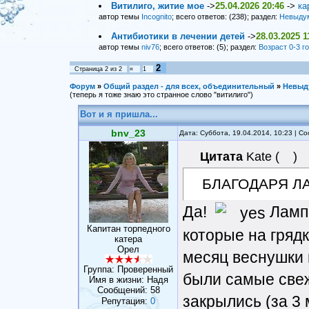
Витилиго, житие мое
->
25.04.2026 20:46
->
ка
автор темы
Incognito
; всего ответов: (238); раздел:
Невыду
Антибиотики в лечении детей
->
28.03.2025 1
автор темы
niv76
; всего ответов: (5); раздел:
Возраст 0-3 г
2
Страница
2
из
2
«
1
Форум
»
Общий раздел - для всех, объединительный
»
Невыд
(теперь я тоже знаю это странное слово "витилиго")
Вот и я пришла...
bnv_23
Дата: Суббота, 19.04.2014, 10:23 | 
Цитата
Kate
(
)
БЛАГОДАРЯ Л
Да!
Лампа
Капитан торпедного
которые на грядк
катера
Орел
месяц веснушки 
Группа: Проверенный
были самые свеж
Имя в жизни: Надя
Сообщений:
58
закрылись (за 3 
Репутация:
0