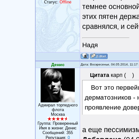
Статус:
Offline
темнее основной
этих пятен держа
сравнялся, и сей
Надя
Денис
Дата: Воскресенье, 04.05.2014, 11:1
Цитата
карп
(
)
Вот это первей
дерматозников -
Адмирал торпедного
проявление довер
флота
Москва
Группа: Проверенный
Имя в жизни: Денис
а еще пессимизм
Сообщений:
355
Репутация:
0