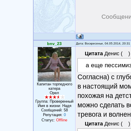
Сообщени
bnv_23
Дата: Воскресенье, 04.05.2014, 20:3
Цитата
Денис
(
)
а еще пессимиз
Согласна) с глу
Капитан торпедного
в настоящий мом
катера
Орел
похожая на детс
Группа: Проверенный
можно сделать вс
Имя в жизни: Надя
Сообщений:
58
тревога и волне
Репутация:
0
Статус:
Offline
Цитата
Денис
(
)