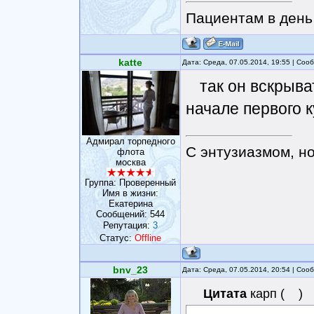
Пациентам в день 
katte
Дата: Среда, 07.05.2014, 19:55 | Со
так он вскрыв
начале первого 
Адмирал торпедного
С энтузиазмом, н
флота
москва
Группа: Проверенный
Имя в жизни:
Eкатерина
Сообщений:
544
Репутация:
3
Статус:
Offline
bnv_23
Дата: Среда, 07.05.2014, 20:54 | Со
Цитата
карп
(
)