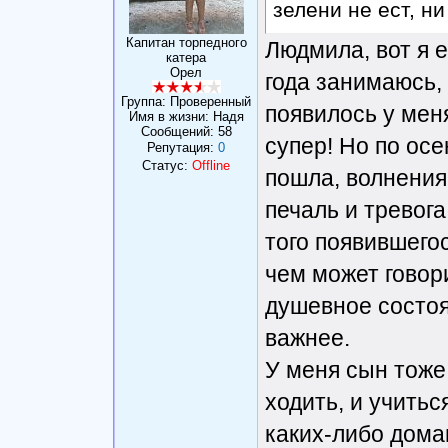
зелени не ест, н
Капитан торпедного
Людмила, вот я е
катера
Орел
года занимаюсь,
Группа: Проверенный
появилось у меня
Имя в жизни: Надя
Сообщений:
58
супер! Но по ос
Репутация:
0
Статус:
Offline
пошла, волнения 
печаль и тревога
того появившего
чем может говор
душевное состоя
важнее.
У меня сын тоже
ходить, и учить
каких-либо дома