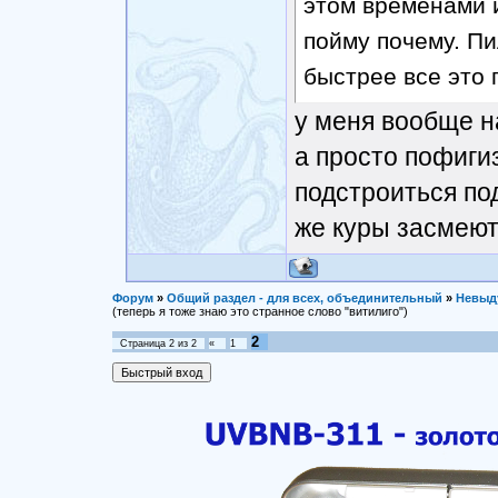
этом временами и
пойму почему. Пи
быстрее все это 
у меня вообще на
а просто пофиги
подстроиться под
же куры засмеют 
Форум
»
Общий раздел - для всех, объединительный
»
Невыд
(теперь я тоже знаю это странное слово "витилиго")
2
Страница
2
из
2
«
1