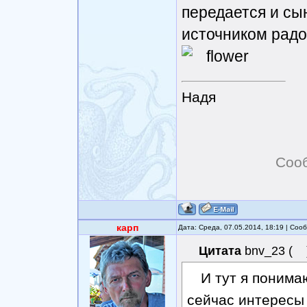
передается и сы
источником радо
Надя
Соо
карп
Дата: Среда, 07.05.2014, 18:19 | Со
Цитата
bnv_23
(
И тут я понимаю
сейчас интересы