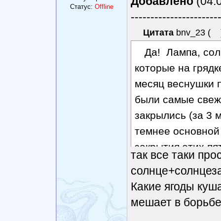
Добавлено
(04.0
Статус:
Offline
----------------------
Цитата
bnv_23
(
Да! Лампа, сол
которые на грядк
месяц веснушки п
были самые свежи
закрылись (за 3 
темнее основной 
закрытия этих пя
так все таки про
потом сравнялся,
солнце+солнцеза
Какие ягоды куш
мешает в борьбе 