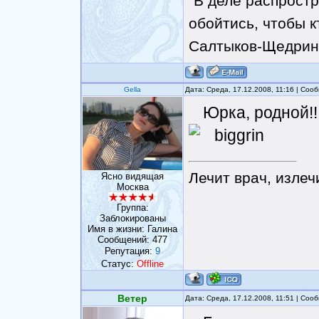
"В деле распрост
обойтись, чтобы к
Салтыков-Щедрин
Gella
Дата: Среда, 17.12.2008, 11:16 | Со
Юрка, родной!!!
Лечит врач, излеч
Ясно видящая
Москва
Группа:
Заблокированы
Имя в жизни: Галина
Сообщений:
477
Репутация:
9
Статус:
Offline
Ветер
Дата: Среда, 17.12.2008, 11:51 | Со