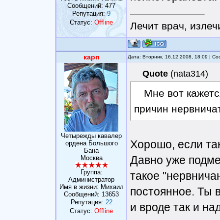
Сообщений:
477
Репутация:
9
Статус:
Offline
Лечит врач, излеч
карп
Дата: Вторник, 16.12.2008, 18:09 | 
Quote
(
nata314
)
Мне вот кажетс
причин нервничат
Четырежды кавалер
Хорошо, если так
ордена Большого
Бана
Давно уже подме
Москва
Группа:
такое "нервнича
Администратор
Имя в жизни: Михаил
постоянное. Ты 
Сообщений:
13653
Репутация:
22
и вроде так и н
Статус:
Offline