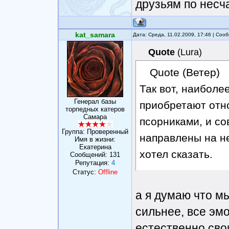
друзьям по несч
kat_samara
Дата: Среда, 11.02.2009, 17:46 | Со
Quote
(
Lura
)
Quote (Ветер)
Так вот, наиболе
Генерал базы
приобретают отн
торпедных катеров
Самара
псорниками, и со
Группа: Проверенный
направлены на нег
Имя в жизни:
Екатерина
хотел сказать.
Сообщений:
131
Репутация:
4
Статус:
Offline
Ну это наверн
симпатию к друз
а я думаю что м
сильнее, все эм
естественно сво