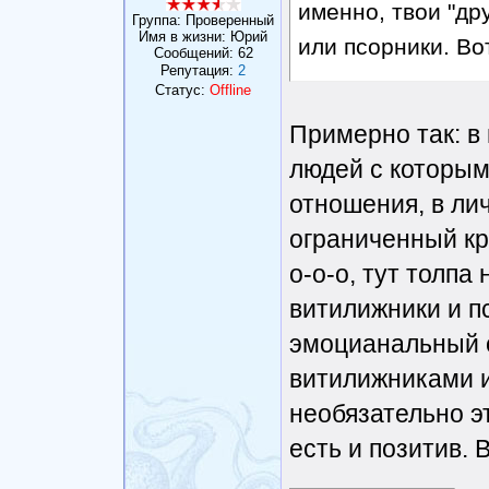
именно, твои "др
Группа: Проверенный
Имя в жизни: Юрий
или псорники. Вот
Сообщений:
62
Репутация:
2
Что-то не поня
Статус:
Offline
Примерно так: в
людей с которым
отношения, в лич
ограниченный кру
о-о-о, тут толпа
витилижники и пс
эмоцианальный 
витилижниками и
необязательно э
есть и позитив. В