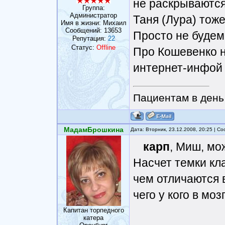
не раскрываются 
Группа:
Администратор
Таня (Лура) тоже
Имя в жизни: Михаил
Сообщений:
13653
Просто не будем
Репутация:
22
Статус:
Offline
Про Кошевенко н
интернет-инфой 
Пациентам в день 
МадамБрошкина
Дата: Вторник, 23.12.2008, 20:25 | 
карп
, Миш, мож
Насчет темки кл
чем отличаются 
чего у кого в моз
Капитан торпедного
катера