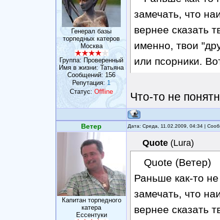
замечать, что на
вернее сказать т
Генерал базы
торпедных катеров
именно, твои "др
Москва
или псорники. Вот
Группа: Проверенный
Имя в жизни: Татьяна
Сообщений:
156
Репутация:
1
Статус:
Offline
Что-то не понятн
Ветер
Дата: Среда, 11.02.2009, 04:34 | Со
Quote
(
Lura
)
Quote (Ветер)
Раньше как-то не
замечать, что на
Капитан торпедного
катера
вернее сказать т
Ессентуки