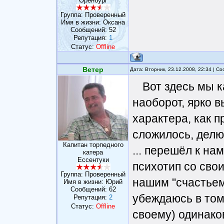
Оренбург
Группа: Проверенный
Имя в жизни: Оксана
Сообщений:
52
Репутация:
1
Статус:
Offline
Ветер
Дата: Вторник, 23.12.2008, 22:34 | 
Вот здесь мы к
наоборот, ярко 
характера, как п
сложилось, делю
Капитан торпедного
... перешёл к нам
катера
Ессентуки
психотип со сво
Группа: Проверенный
нашим "счастьем
Имя в жизни: Юрий
Сообщений:
62
убеждаюсь в том
Репутация:
2
Статус:
Offline
своему) одинако