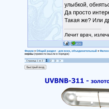
улыбкой, обнятьс
Да просто интере
Такая же? Или д
Лечит врач, излеч
Форум
»
Общий раздел - для всех, объединительный
»
Филос
нервы
(привести мысли в порядок)
1
Страница
1
из
3
2
3
»