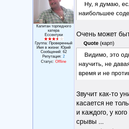
Ну, я думаю, ес
наибольшее соде
Капитан торпедного
катера
Очень может быть
Ессентуки
Quote
(
карп
)
Группа: Проверенный
Имя в жизни: Юрий
Сообщений:
62
Видимо, это од
Репутация:
2
Статус:
Offline
научить, не давая
время и не проти
Звучит как-то у
касается не толь
и каждого, у ко
срывы ...