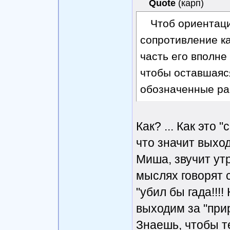
Quote
(
карп
)
Чтоб ориентаци
сопротивление ка
часть его вполне
чтобы оставшаяс
обозначенные ра
Как? ... Как это
что значит выхо
Миша, звучит утр
мыслях говорят 
"убил бы гада!!!!
выходим за "при
Знаешь, чтобы т