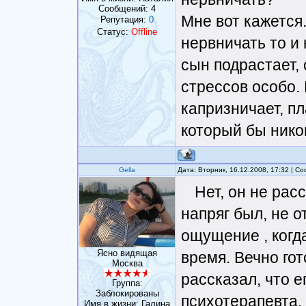
Сообщений:
4
Мне вот кажется
Репутация:
0
Статус:
Offline
нервничать то и
сын подрастает, 
стрессов особо.
капризничает, пл
который бы нико
Gella
Дата: Вторник, 16.12.2008, 17:32 | 
Нет, он не рас
напряг был, не о
ощущение , когд
Ясно видящая
время. Вечно гот
Москва
рассказал, что е
Группа:
Заблокированы
психотерапевта.
Имя в жизни: Галина