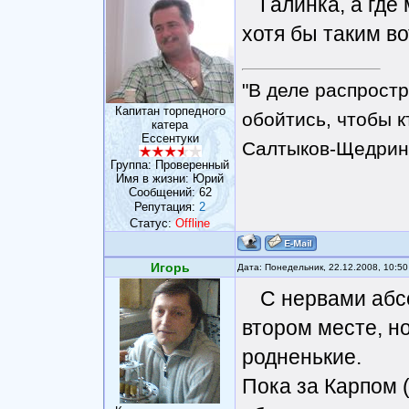
Галинка, а где
хотя бы таким в
"В деле распрост
Капитан торпедного
обойтись, чтобы к
катера
Ессентуки
Салтыков-Щедрин
Группа: Проверенный
Имя в жизни: Юрий
Сообщений:
62
Репутация:
2
Статус:
Offline
Игорь
Дата: Понедельник, 22.12.2008, 10:5
С нервами абс
втором месте, но
родненькие.
Пока за Карпом (