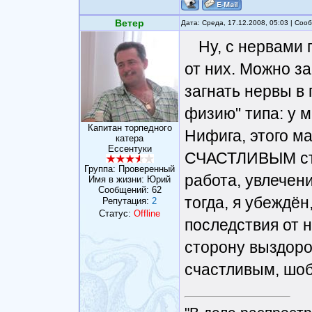
Ветер
Дата: Среда, 17.12.2008, 05:03 | Со
Ну, с нервами
от них. Можно за
загнать нервы в
физию" типа: у м
Капитан торпедного
Нифига, этого м
катера
Ессентуки
СЧАСТЛИВЫМ стат
Группа: Проверенный
работа, увлечени
Имя в жизни: Юрий
Сообщений:
62
тогда, я убеждён
Репутация:
2
Статус:
Offline
последствия от н
сторону выздоров
счастливым, шоб