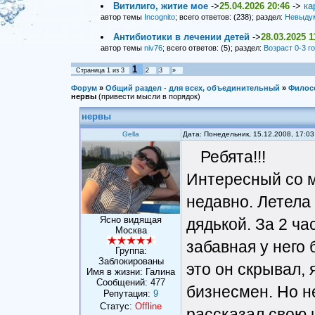
Витилиго, житие мое
->
25.04.2026 20:46
->
ка
автор темы
Incognito
; всего ответов: (238); раздел:
Невыду
Антибиотики в лечении детей
->
28.03.2025 1
автор темы
niv76
; всего ответов: (5); раздел:
Возраст 0-3 г
1
Страница
1
из
3
2
3
»
Форум
»
Общий раздел - для всех, объединительный
»
Филос
нервы
(привести мысли в порядок)
нервы
Gella
Дата: Понедельник, 15.12.2008, 17:0
Ребята!!!
Интересный со 
недавно. Летела
Ясно видящая
дядькой. За 2 ча
Москва
забавная у него 
Группа:
Заблокированы
это он скрывал, 
Имя в жизни: Галина
Сообщений:
477
бизнесмен. Но н
Репутация:
9
Статус:
Offline
рассказал свою 