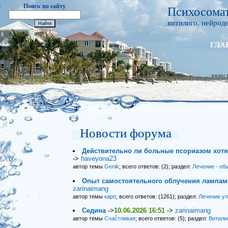
Поиск по сайту
Психосомат
витилиго, нейроде
ГЛА
Новости форума
Действительно ли больные псориазом хот
->
haveyona23
автор темы
Genik
; всего ответов: (2); раздел:
Лечение - об
Опыт самостоятельного облучения лампами
zarinaimang
автор темы
карп
; всего ответов: (1261); раздел:
Лечение у
Седина
->
10.06.2026 16:51
->
zarinaimang
автор темы
Счастливая
; всего ответов: (5); раздел:
Витили