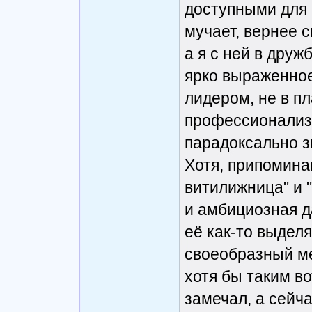
доступными для н
мучает, вернее с
а я с ней в дружб
ярко выраженное
лидером, не в п
профессионализма
парадоксально з
Хотя, припомина
витилижница" и "
и амбициозная дам
её как-то выделя
своеобразный ме
хотя бы таким во
замечал, а сейч