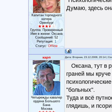
Думаю, здесь она
Капитан торпедного
катера
Оренбург
Группа: Проверенный
Имя в жизни: Оксана
Сообщений:
52
Репутация:
1
Статус:
Offline
карп
Дата: Вторник, 23.12.2008, 20:14 | 
Оксана, тут в
граней мы круче
психологические
"больных".
Туда и всё путн
Четырежды кавалер
ордена Большого
глядишь, и псори
Бана
Москва