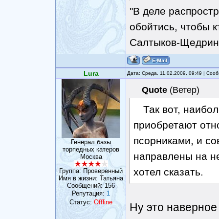
"В деле распрост
обойтись, чтобы к
Салтыков-Щедрин
Lura
Дата: Среда, 11.02.2009, 09:49 | Со
Quote
(
Ветер
)
Так вот, наибо
приобретают отн
псорниками, и со
Генерал базы
торпедных катеров
направлены на нег
Москва
хотел сказать.
Группа: Проверенный
Имя в жизни: Татьяна
Сообщений:
156
Репутация:
1
Статус:
Offline
Ну это наверное