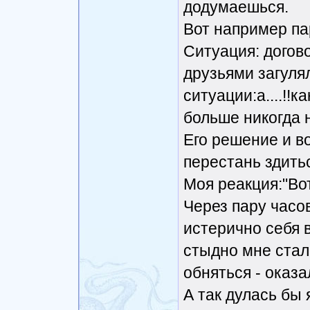
додумаешься.
Вот например пар
Ситуация: догово
друзьями загуля
ситуации:а....!!к
больше никогда н
Его решение и в
перестань здить
Моя реакция:"Вот 
Через пару часо
истерично себя 
стыдно мне стало
обняться - оказ
А так дулась бы 