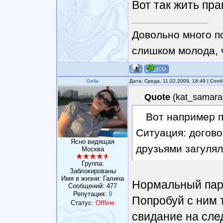
Вот так жить пра
Довольно много п
слишком молода, чт
Gella
Дата: Среда, 11.02.2009, 18:49 | Со
Quote
(
kat_samara
Вот например па
Ситуация: догово
Ясно видящая
друзьями загулял
Москва
Группа:
Заблокированы
Имя в жизни: Галина
Нормальный паре
Сообщений:
477
Репутация:
9
Попробуй с ним 
Статус:
Offline
свидание на сле