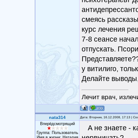
антидепрессанто
смеясь рассказыв
курс лечения ре
7-8 сеансе начал
отпускать. Псор
Представляете??
у витилиго, толь
Делайте выводы,
Лечит врач, излеч
nata314
Дата: Вторник, 16.12.2008, 17:13 | 
Вперёдсмотрящий
А не знаете - 
Группа: Пользователь
нервничать?
Имя в жизни: Наталия