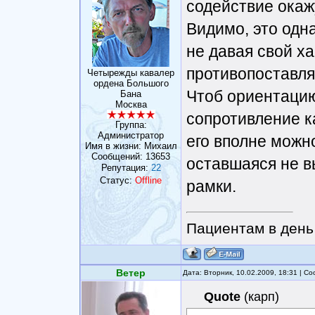
содействие окаж
Видимо, это одна
не давая свой ха
противопоставля
Четырежды кавалер
ордена Большого
Чтоб ориентацию
Бана
Москва
сопротивление к
Группа:
Администратор
его вполне можн
Имя в жизни: Михаил
Сообщений:
13653
оставшаяся не в
Репутация:
22
Статус:
Offline
рамки.
Пациентам в день 
Ветер
Дата: Вторник, 10.02.2009, 18:31 | 
Quote
(
карп
)