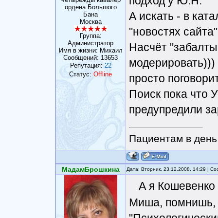
подход у Ю.Н.
ордена Большого
А искать - в кат
Бана
Москва
"новостях сайта"
Группа:
Администратор
Насчёт "забалты
Имя в жизни: Михаил
Сообщений:
13653
модерировать)))
Репутация:
22
Статус:
Offline
просто поговорит
Поиск пока что У
предупредили за
Пациентам в день 
МадамБрошкина
Дата: Вторник, 23.12.2008, 14:29 | 
А я Кошевенко
Миша, помнишь, 
"Психологически