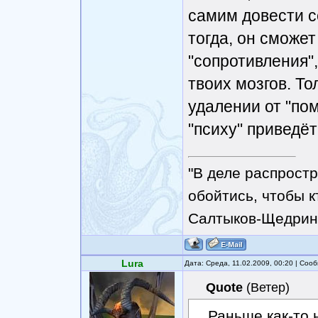
самим довести с
тогда, он сможет
"сопротивления"
твоих мозгов. То
удалении от "пом
"психу" приведё
"В деле распрост
обойтись, чтобы к
Салтыков-Щедрин
Lura
Дата: Среда, 11.02.2009, 00:20 | Со
Quote
(
Ветер
)
Раньше как-то 