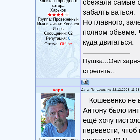
сбежали самые с
Капитан торпедного
катера
Харьков
забалтываться.
Группа: Проверенный
Но главного, зач
Имя в жизни: Копанец
Игорь
полном объеме. 
Сообщений:
62
Репутация:
0
куда двигаться.
Статус:
Offline
Пушка...Они заряж
стрелять...
карп
Дата: Понедельник, 22.12.2008, 11:2
Кошевенко не в
Антону было инт
ещё хочу гистол
перевести, чтоб
Четырежды кавалер