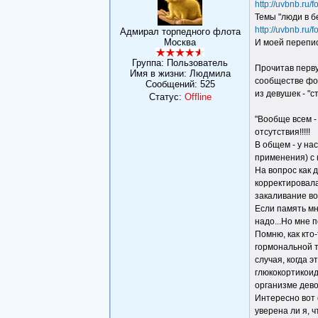
http://uvbnb.ru/
Темы "люди в б
http://uvbnb.ru
Адмирал торпедного флота
Москва
И моей перепис
Группа: Пользователь
Прочитав перву
Имя в жизни: Людмила
сообществе фор
Сообщений:
525
из девушек - "
Статус:
Offline
"Вообще всем -
отсутствия!!!!!
В общем - у на
применения) с 
На вопрос как 
корректировала
закаливание во
Если память мн
надо...Но мне п
Помню, как кто
гормональной т
случая, когда э
глюкокортикоид
организме девоч
Интересно вот 
уверена ли я, 