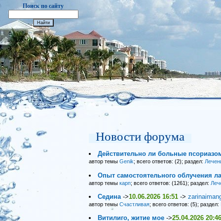
Поиск по сайту
Новости форума
Действительно ли больные псориазо
автор темы
Genik
; всего ответов: (2); раздел:
Лечен
Опыт самостоятельного облучения ла
автор темы
карп
; всего ответов: (1261); раздел:
Леч
Седина
->
10.06.2026 16:51
->
zarinaiman
автор темы
Счастливая
; всего ответов: (5); раздел:
Витилиго, житие мое
->
25.04.2026 20:4