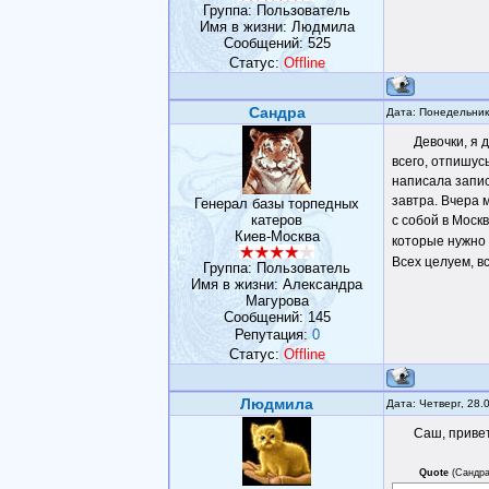
Группа: Пользователь
Имя в жизни: Людмила
Сообщений:
525
Статус:
Offline
Сандра
Дата: Понедельник
Девочки, я 
всего, отпишус
написала запис
завтра. Вчера 
Генерал базы торпедных
катеров
с собой в Моск
Киев-Москва
которые нужно 
Всех целуем, вс
Группа: Пользователь
Имя в жизни: Александра
Магурова
Сообщений:
145
Репутация:
0
Статус:
Offline
Людмила
Дата: Четверг, 28.
Саш, привет
Quote
(
Сандр