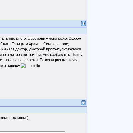
ать нужно много, а времени у меня мало. Скорее
и в Свято-Троицком Храме в Симферополе,
ами ехала доктор, у которой проконсультируемся
мне 5 литров, которую можно разбавлять. Попру
дет пока не перерастет. Показал разные точки,
таю и напишу
сем остальном :).