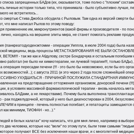
е списка запрещенных БАДов (их, оказывается, тоже полно с "плохим" состав
ись личные истории только типа, что принимала - было субъективно лучше, пер
такого не встретилось...
о смертью Стива Джобса обсудила с Рыловым. Там одна из версий смерти был
от, что мне написал Рылов по этому поводу:
аря применению им, микронутриентов (какой фирмы и производителя - по пон
я лично, находясь на вершине элиты мира, не станет помогать рекламе проду
я (панкреатодуоденэктомии - операции Уиппла, в июле 2004 года) была назв
еской медицины, ведь процессы МЕТАСТАЗИРОВАНИЯ НЕ БЫЛИ ОСТАНОВЛЕН
ЕТОМ!!! - так же как и Абдулову, сестре Бондарчука и остальным погибшим н
ивно работал (не было ни химиотерапии, ни лучевой терапии!!!, только БАДы)
 операция пересадки печени (!!! - это было бы невозможно, если бы его орг
 возможностей...); с августа 2011 (и это через 2 года после сложнейшей опе
РЕССИВНО УХУДШАТЬСЯ - ПРИЧИНОЙ ПОСЛУЖИЛА СТАНДАРТНАЯ ИММУ
вленная на предотвращение отторжения организмом, донорской печени (!!!
уации, в условиях массивной фармакологической терапии - вновь началось ме
ивалось БАДами, а не лекарствами). Почему была выполнена трансплантация 
о - рак поджелудочной, который у него был диагностирован в 2004, безусловн
ЛЕЧИМ в принципе - печень полностью погибает, и гепатоциты замещаются с
л как минимум, ТИОФАН - но...)."
людей в белых халатах" хочу написать, что для мня лично, например в выбор
что два человека, которые нас "вели" по этому пути, были теми самыми "людь
которое получают ВСЕ без исключения наши врачи, и с многолетней медицин