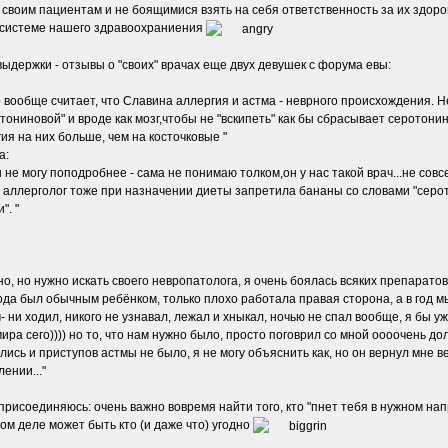
своим пациентам и не боящимися взять на себя ответственность за их здоров
в системе нашего здравоохраниения
ыдержки - отзывы о "своих" врачах еще двух девушек с форума евы:
 вообще считает, что Славина аллергия и астма - неврного происхождения. Не
тониновой" и вроде как мозг,чтобы не "вскипеть" как бы сбрасывает серотон
ия на них больше, чем на косточковые "
а:
 не могу поподробнее - сама не понимаю толком,он у нас такой врач...не сов
Ц аллерголог тоже при назначении диеты запретила бананы со словами "сер
". "
о, но нужно искать своего невропатолога, я очень боялась всяких препаратов, и
ода был обычным ребёнком, только плохо работала правая сторона, а в год мы
- ни ходил, никого не узнавал, лежал и хныкал, ночью не спал вообще, я бы у
ира сего)))) но то, что нам нужно было, просто поговрил со мной оооочень дол
сь и приступов астмы не было, я не могу объяснить как, но он вернул мне вер
ении..."
 присоединяюсь: очень важно вовремя найти того, кто "пнет тебя в нужном нап
мом деле может быть кто (и даже что) угодно