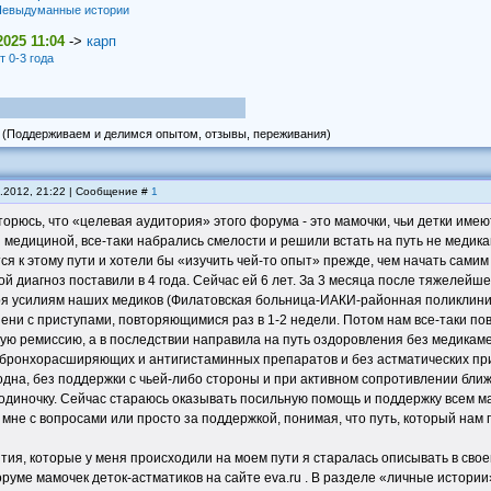
евыдуманные истории
2025 11:04
->
карп
т 0-3 года
(Поддерживаем и делимся опытом, отзывы, переживания)
6.2012, 21:22 | Сообщение #
1
торюсь, что «целевая аудитория» этого форума - это мамочки, чьи детки им
 медициной, все-таки набрались смелости и решили встать на путь не медик
я к этому пути и хотели бы «изучить чей-то опыт» прежде, чем начать самим 
ой диагноз поставили в 4 года. Сейчас ей 6 лет. За 3 месяца после тяжелейшей
ря усилиям наших медиков (Филатовская больница-ИАКИ-районная поликлиника
пени с приступами, повторяющимися раз в 1-2 недели. Потом нам все-таки пов
ю ремиссию, а в последствии направила на путь оздоровления без медикамен
бронхорасширяющих и антигистаминных препаратов и без астматических прис
дна, без поддержки с чьей-либо стороны и при активном сопротивлении бли
 одиночку. Сейчас стараюсь оказывать посильную помощь и поддержку всем м
мне с вопросами или просто за поддержкой, понимая, что путь, который нам
ия, которые у меня происходили на моем пути я старалась описывать в св
руме мамочек деток-астматиков на сайте eva.ru . В разделе «личные истории