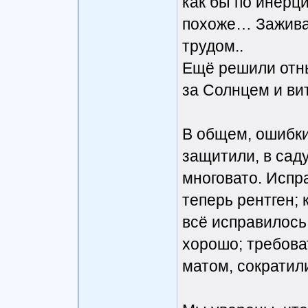
как бы по инерци
похоже… Заживае
трудом..
Ещё решили отны
за Солнцем и ви
В общем, ошибки
защитили, в сад
многовато. Испр
теперь рентген; 
всё исправилось;
хорошо; требова
матом, сократил