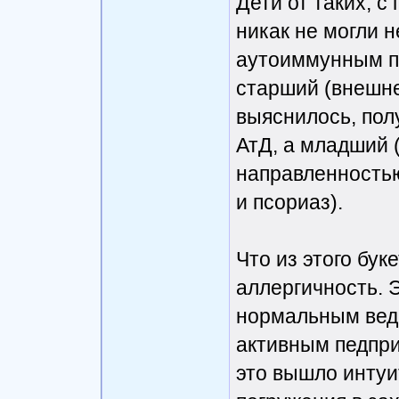
Дети от таких, с
никак не могли н
аутоиммунным п
старший (внешне
выяснилось, пол
АтД, а младший (
направленностью
и псориаз).
Что из этого бук
аллергичность. 
нормальным вед
активным педпри
это вышло интуи