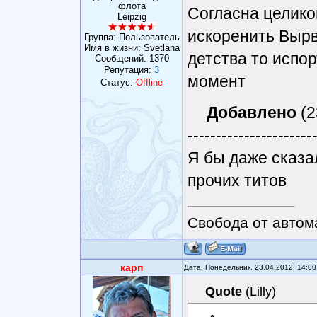
флота
Согласна целико
Leipzig
искоренить Вырв
Группа: Пользователь
Имя в жизни: Svetlana
детства то испо
Сообщений:
1370
Репутация:
3
момент
Статус:
Offline
Добавлено
(2
----------------------
Я бы даже сказа
прочих титов
Свобода от автом
карп
Дата: Понедельник, 23.04.2012, 14:0
Quote
(
Lilly
)