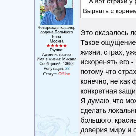
А вот страхи у
Вырвать с корне
Четырежды кавалер
Это оказалось ле
ордена Большого
Бана
Такое ощущение,
Москва
Группа:
жизни, страх, уж
Администратор
Имя в жизни: Михаил
искоренять его -
Сообщений:
13653
Репутация:
22
потому что страх
Статус:
Offline
конечно, не как
конкретная защит
Я думаю, что мо
сделать локальн
большого, краси
доверия миру и 