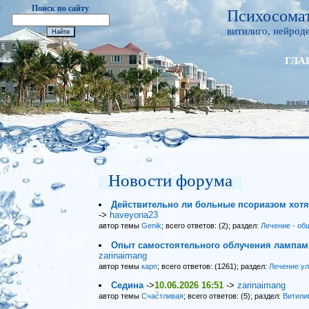
Поиск по сайту
Психосомат
витилиго, нейроде
ГЛА
Новости форума
Действительно ли больные псориазом хот
->
haveyona23
автор темы
Genik
; всего ответов: (2); раздел:
Лечение - об
Опыт самостоятельного облучения лампами
zarinaimang
автор темы
карп
; всего ответов: (1261); раздел:
Лечение у
Седина
->
10.06.2026 16:51
->
zarinaimang
автор темы
Счастливая
; всего ответов: (5); раздел:
Витили