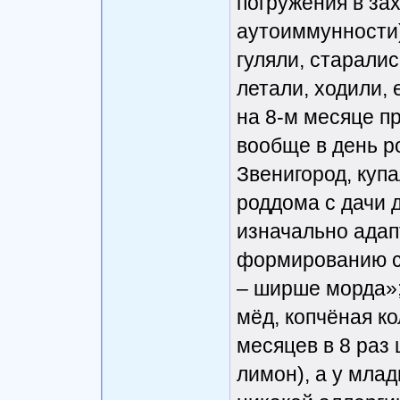
погружения в з
аутоиммунности)
гуляли, старалис
летали, ходили,
на 8-м месяце п
вообще в день р
Звенигород, купа
роддома с дачи 
изначально адап
формированию с
– ширше морда»;
мёд, копчёная ко
месяцев в 8 раз
лимон), а у мла