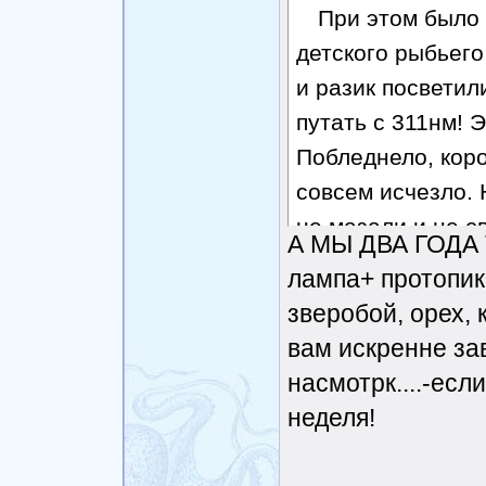
При этом было 
детского рыбьего
и разик посветил
путать с 311нм! Э
Побледнело, коро
совсем исчезло.
не мазали и не с
А МЫ ДВА ГОДА
дерматозов отчи
лампа+ протопик
зверобой, орех, 
вам искренне зав
насмотрк....-если
неделя!