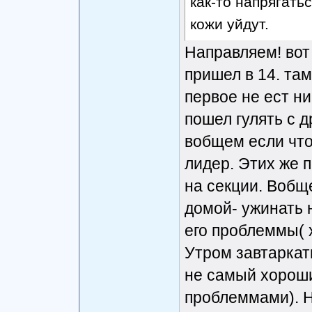
как-то напрягатьс
кожи уйдут.
Направляем! вот
пришел в 14. там
первое не ест ни
пошел гулять с д
вобщем если что
лидер. Этих же п
на секции. Вобщ
домой- ужинать н
его проблеммы( х
Утром завтаркат
не самый хороши
проблеммами). Н