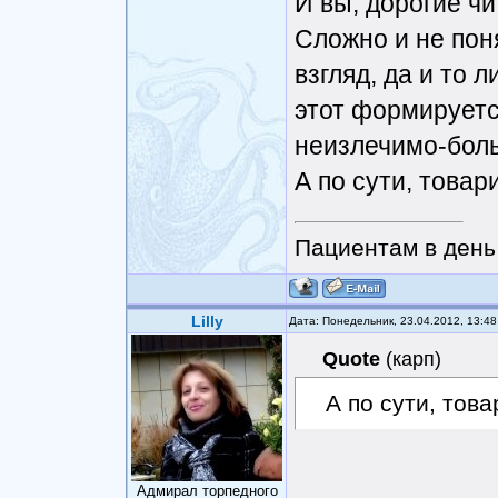
И вы, дорогие чи
Сложно и не пон
взгляд, да и то 
этот формируетс
неизлечимо-боль
А по сути, това
Пациентам в день 
Lilly
Дата: Понедельник, 23.04.2012, 13:4
Quote
(
карп
)
А по сути, тов
Адмирал торпедного