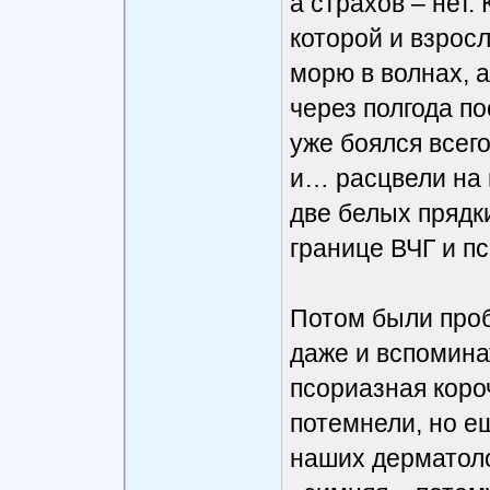
а страхов – нет. 
которой и взросл
морю в волнах, а
через полгода п
уже боялся всего
и… расцвели на 
две белых прядк
границе ВЧГ и п
Потом были проб
даже и вспомина
псориазная коро
потемнели, но е
наших дерматоло