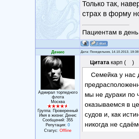
Только так, наве
страх в форму н
Пациентам в день 
Денис
Дата: Понедельник, 14.10.2013, 19:3
Цитата
карп
(
)
Семейка у нас
предрасположенн
Адмирал торпедного
мы не дураки по 
флота
Москва
оказываемся в це
Группа: Проверенный
судов и, как ист
Имя в жизни: Денис
Сообщений:
355
никогда не сдаём
Репутация:
0
Статус:
Offline