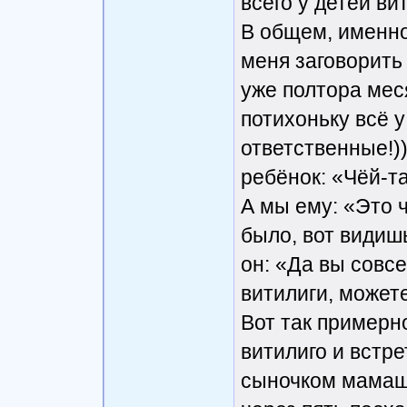
всего у детей ви
В общем, именно
меня заговорить 
уже полтора мес
потихоньку всё у
ответственные!))
ребёнок: «Чёй-т
А мы ему: «Это ч
было, вот видишь
он: «Да вы совс
витилиги, может
Вот так примерн
витилиго и встре
сыночком мамашу