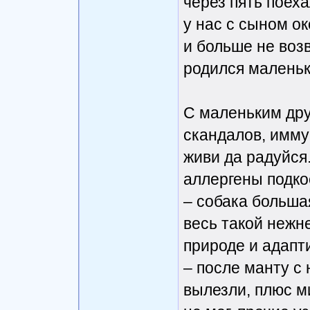
через пять поеха
у нас с сыном о
и больше не воз
родился маленьк
С маленьким дру
скандалов, имму
живи да радуйся
аллергены подкос
– собака большая
весь такой нежне
природе и адапт
– после манту с
вылезли, плюс м