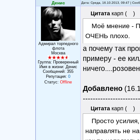
Денис
Дата: Среда, 16.10.2013, 09:47 | Со
Цитата
карп
(
)
Моё мнение - П
ОЧЕНЬ плохо.
Адмирал торпедного
а почему так про
флота
Москва
примеру - ее ки
Группа: Проверенный
Имя в жизни: Денис
ничего....розове
Сообщений:
355
Репутация:
0
Статус:
Offline
Добавлено
(16.1
----------------------
Цитата
карп
(
)
Просто усилия,
направлять не на