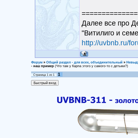
==============
Далее все про Д
"Витилиго и сем
http://uvbnb.ru/
Форум
»
Общий раздел - для всех, объединительный
»
Невыд
- наш пример
(Что там у Карпа этого у самого-то с детьми?)
1
Страница
1
из
1