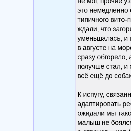
не мог, прочие у
это немедленно 
типичного вито-п
ждали, что загор
уменьшалась, и 
в августе на мор
сразу обгорело, 
получше стал, и 
всё ещё до соб
К испугу, связан
адаптировать реб
ожидали мы тако
малыш не боялся