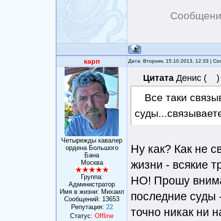
Сообщени
карп
Дата: Вторник, 15.10.2013, 12:33 | 
Цитата
Денис
(
)
Все таки связы
суды...связываете
Четырежды кавалер
Ну как? Как не с
ордена Большого
Бана
жизни - всякие т
Москва
Группа:
НО! Прошу внима
Администратор
Имя в жизни: Михаил
последние суды 
Сообщений:
13653
Репутация:
22
точно никак ни н
Статус:
Offline