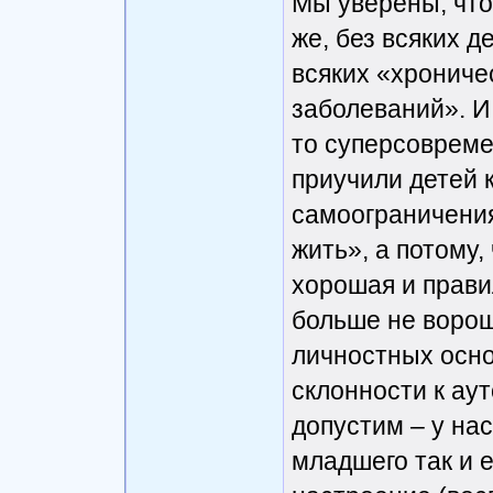
Мы уверены, что 
же, без всяких д
всяких «хронич
заболеваний». И 
то суперсовреме
приучили детей 
самоограничения
жить», а потому,
хорошая и прави
больше не ворош
личностных осно
склонности к ау
допустим – у нас
младшего так и 