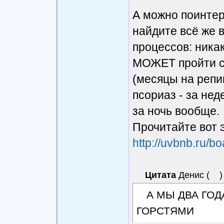
А можно поинте
найдите всё же 
процессов: ника
МОЖЕТ пройти са
(месяцы на репи
псориаз - за нед
за ночь вообще.
Прочитайте вот 
http://uvbnb.ru/b
Цитата
Денис
(
)
А МЫ ДВА ГОД
ГОРСТЯМИ