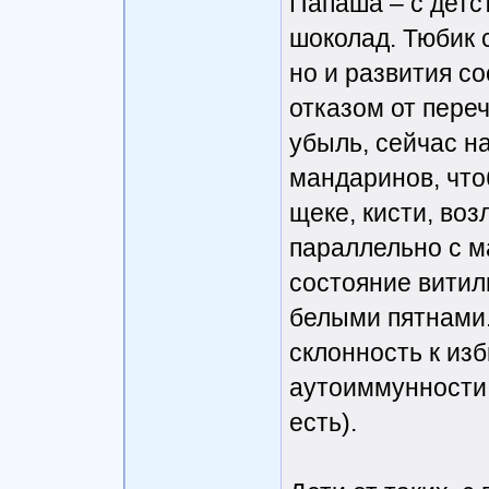
Папаша – с детс
шоколад. Тюбик 
но и развития с
отказом от переч
убыль, сейчас н
мандаринов, что
щеке, кисти, возл
параллельно с 
состояние витил
белыми пятнами. 
склонность к из
аутоиммунности 
есть).