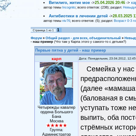
Витилиго, житие мое
->
25.04.2026 20:46
->
ка
автор темы
Incognito
; всего ответов: (238); раздел:
Невыду
Антибиотики в лечении детей
->
28.03.2025 1
автор темы
niv76
; всего ответов: (5); раздел:
Возраст 0-3 г
1
Страница
1
из
1
Форум
»
Общий раздел - для всех, объединительный
»
Невыд
- наш пример
(Что там у Карпа этого у самого-то с детьми?)
Первые пятна у детей - наш пример
карп
Дата: Понедельник, 23.04.2012, 12:4
Семейка у нас
предрасположен
(далее «мамаша»
(балованая в смы
уступать тоже не
Четырежды кавалер
ордена Большого
выпить, оба пос
Бана
Москва
стрёмных историй
Группа:
Администратор