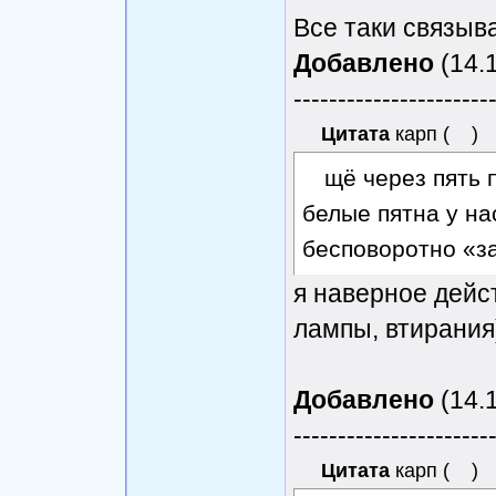
Все таки связыва
Добавлено
(14.1
----------------------
Цитата
карп
(
)
щё через пять 
белые пятна у на
бесповоротно «з
я наверное дейст
лампы, втирания
Добавлено
(14.1
----------------------
Цитата
карп
(
)