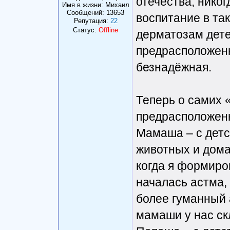
отечества, никог
Имя в жизни: Михаил
Сообщений:
13653
воспитание в та
Репутация:
22
Статус:
Offline
дерматозам дете
предрасположенн
безнадёжная.
Теперь о самих
предрасположен
Мамаша – с детс
животных и дома
когда я формиров
началась астма,
более гуманный 
мамаши у нас ск