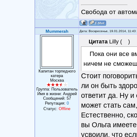
Свобода от автом
Mummerah
Дата: Воскресенье, 19.01.2014, 11:4
Цитата
Lilly
(
)
Пока они все в
ничем не сможеш
Капитан торпедного
Стоит поговорить
катера
Москва
ли он быть здор
Группа: Пользователь
Имя в жизни: Андрей
ответит да. Ну и
Сообщений:
57
Репутация:
0
может стать сам,
Статус:
Offline
Естественно, ско
вы Ольга имеете 
усвоили, что есл