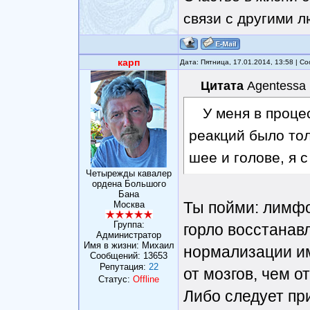
связи с другими 
карп
Дата: Пятница, 17.01.2014, 13:58 | 
Цитата
Agentessa
У меня в проце
реакций было тол
шее и голове, я с
Четырежды кавалер
ордена Большого
Бана
Ты пойми: лимфо
Москва
Группа:
горло восстанавл
Администратор
Имя в жизни: Михаил
нормализации им
Сообщений:
13653
Репутация:
22
от мозгов, чем о
Статус:
Offline
Либо следует при