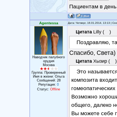
Пациентам в день 
Agentessa
Дата: Четверг, 16.01.2014, 13:13 | С
Цитата
Lilly
(
)
Поздравляю, та
Спасибо, Света
Наводчик палубного
Цитата
Хызир
(
)
орудия
Москва
Это называется
Группа: Проверенный
Имя в жизни: Ольга
композита входит
Сообщений:
28
Репутация:
0
гомеопатических 
Статус:
Offline
Возможно хороший
общего, далеко н
Вы можете себе 