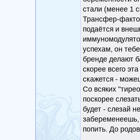
стали (менее 1 с
Трансфер-фактор
подаётся и внеш
иммуномодулятор
успехам, он тебе
бренде делают ба
скорее всего эта
скажется - можеш
Со всяких "тире
поскорее слезать
будет - слезай н
забеременеешь, 
попить. До родов