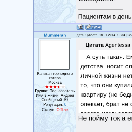
Пациентам в день 
Mummerah
Дата: Суббота, 18.01.2014, 19:33 | 
Цитата
Agentessa
А суть такая. Е
детства, носит с
Капитан торпедного
Личной жизни нет
катера
Москва
то, что они купи
Группа: Пользователь
квартиру (не бед
Имя в жизни: Андрей
Сообщений:
57
опекает, брат не
Репутация:
0
Статус:
Offline
всегда маму зове
Не пойму ток а 
опекают, все за н