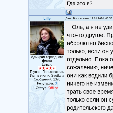
покупают ему маш
Где это я?
постоянно обвиня
такое. Очень пох
Lilly
Дата: Воскресенье, 19.01.2014, 03:5
На все намеки от
Оль, а я не уд
во взрослую жизн
что-то другое. 
что он пропадет.
абсолютно беспо
вокруг аферисты,
только, если он 
давно изучил сво
Адмирал торпедного
отдельно. Пока о
флота
деньги берет у п
Leipzig
сожалению, ниче
Группа: Пользователь
говорит, что он 
они как водили б
Имя в жизни: Svetlana
Сообщений:
1370
умеет вызывать ж
ничего не измени
Репутация:
3
Статус:
Offline
трать свое врем
только если он с
родительского да