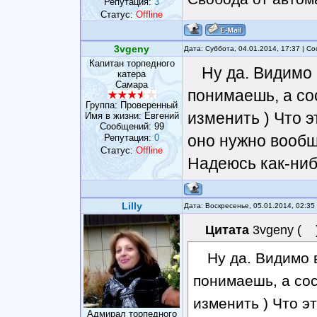
Репутация:
3
Статус:
Offline
3vgeny
Дата: Суббота, 04.01.2014, 17:37 | 
Капитан торпедного
Ну да. Видимо 
катера
Самара
понимаешь, а со
Группа: Проверенный
изменить ) Что 
Имя в жизни: Евгений
Сообщений:
99
оно нужно вообщ
Репутация:
0
Статус:
Offline
Надеюсь как-ниб
Lilly
Дата: Воскресенье, 05.01.2014, 02:3
Цитата
3vgeny
(
Ну да. Видимо в
понимаешь, а сос
изменить ) Что э
Адмирал торпедного