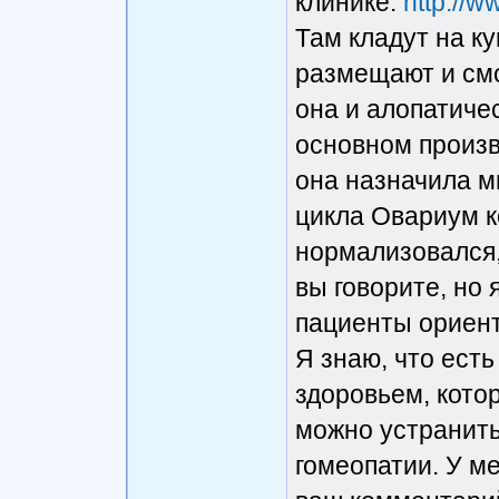
клинике:
http://w
Там кладут на ку
размещают и смо
она и алопатиче
основном произв
она назначила м
цикла Овариум к
нормализовался,
вы говорите, но 
пациенты ориент
Я знаю, что ест
здоровьем, котор
можно устранит
гомеопатии. У ме