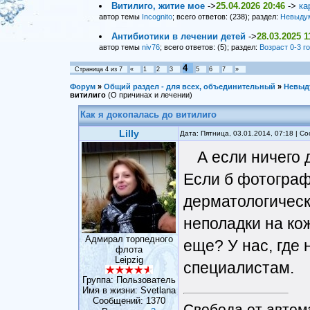
Витилиго, житие мое
->
25.04.2026 20:46
->
ка
автор темы
Incognito
; всего ответов: (238); раздел:
Невыду
Антибиотики в лечении детей
->
28.03.2025 1
автор темы
niv76
; всего ответов: (5); раздел:
Возраст 0-3 г
4
Страница
4
из
7
«
1
2
3
5
6
7
»
Форум
»
Общий раздел - для всех, объединительный
»
Невыд
витилиго
(О причинах и лечении)
Как я докопалась до витилиго
Lilly
Дата: Пятница, 03.01.2014, 07:18 | 
А если ничего 
Если б фотограф
дерматологическо
неполадки на кож
Адмирал торпедного
еще? У нас, где 
флота
Leipzig
специалистам.
Группа: Пользователь
Имя в жизни: Svetlana
Сообщений:
1370
Свобода от автом