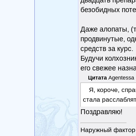
двадцать препар
безобидных поте
Даже алопаты, (
продвинутые, од
средств за курс.
Будучи колхозни
его свежее назн
Цитата
Agentessa
Я, короче, спр
стала расслаблят
Поздравляю!
Наружный фактор 