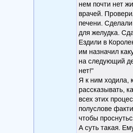
нем почти нет ж
врачей. Провери
печени. Сделали
для желудка. Сда
Ездили в Короле
им назначил каку
на следующий де
нет!"
Я к ним ходила,
рассказывать, к
всех этих проце
полуслове факти
чтобы проснутьс
А суть такая. Ем