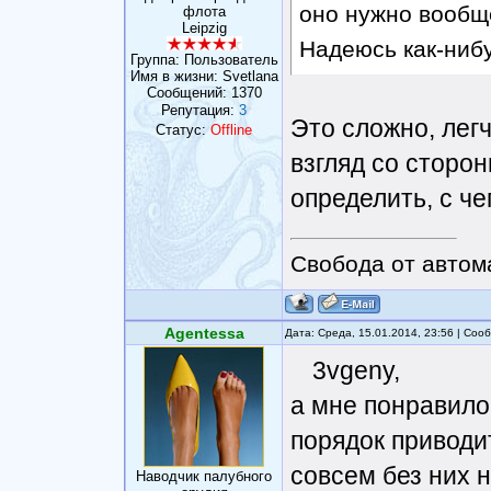
оно нужно вообще
флота
Leipzig
Надеюсь как-нибу
Группа: Пользователь
Имя в жизни: Svetlana
Сообщений:
1370
Репутация:
3
Это сложно, легч
Статус:
Offline
взгляд со сторо
определить, с че
Свобода от автом
Agentessa
Дата: Среда, 15.01.2014, 23:56 | Со
3vgeny,
а мне понравилос
порядок приводит
совсем без них н
Наводчик палубного