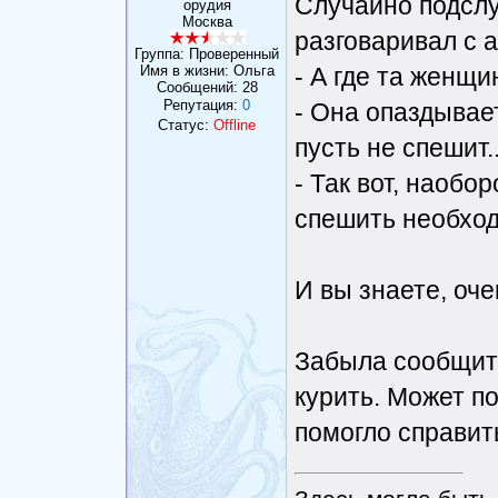
Случайно подслу
орудия
Москва
разговаривал с 
Группа: Проверенный
Имя в жизни: Ольга
- А где та женщи
Сообщений:
28
Репутация:
0
- Она опаздывает
Статус:
Offline
пусть не спешит..
- Так вот, наобор
спешить необхо
И вы знаете, оче
Забыла сообщить
курить. Может по
помогло справит