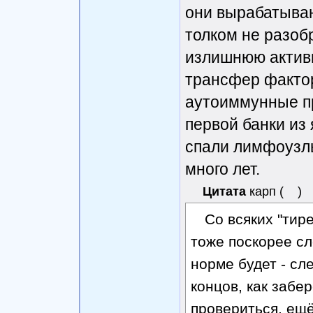
они вырабатываю
толком не разоб
излишнюю активн
трансфер фактор
аутоиммунные пр
первой банки из 
спали лимфоузлы
много лет.
Цитата
карп
(
)
Со всяких "тир
тоже поскорее сл
норме будет - сл
концов, как забе
провериться, ещё