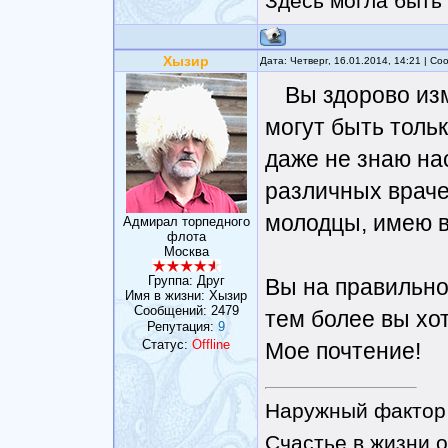
Здесь могла быть 
Хызир
Дата: Четверг, 16.01.2014, 14:21 | С
Вы здорово из
могут быть тольк
даже не знаю на
различных враче
молодцы, имею в 
Адмирал торпедного
флота
Москва
Группа: Друг
Вы на правильно
Имя в жизни: Хызир
Сообщений:
2479
тем более вы хо
Репутация:
9
Статус:
Offline
Мое почтение!
Наружный фактор 
Счастье в жизни о