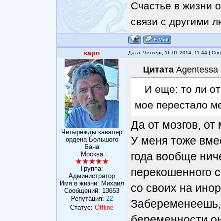
Счастье в жизни о
связи с другими 
карп
Дата: Четверг, 16.01.2014, 11:44 | С
Цитата
Agentessa
И еще: то ли от
мое перестало ме
Да от мозгов, от 
Четырежды кавалер
У меня тоже вмес
ордена Большого
Бана
года вообще нич
Москва
Группа:
перекошенного с
Администратор
Имя в жизни: Михаил
со своих на инор
Сообщений:
13653
Репутация:
22
Забеременеешь, 
Статус:
Offline
беременности он