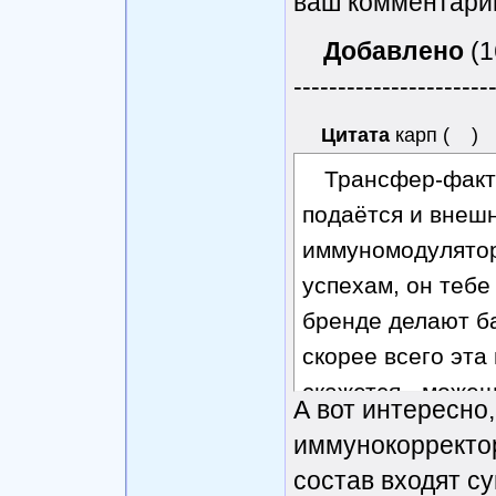
ваш комментари
Добавлено
(1
----------------------
Цитата
карп
(
)
Трансфер-факто
подаётся и внешн
иммуномодулятор
успехам, он тебе
бренде делают ба
скорее всего эта
скажется - можеш
А вот интересно
иммунокорректор
состав входят с