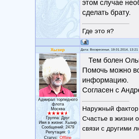
этом случае не
сделать брату.
Где это я?
Хызир
Дата: Воскресенье, 19.01.2014, 13:2
Тем болен Ольг
Помочь можно вс
информацию.
Согласен с Андр
Адмирал торпедного
флота
Наружный фактор 
Москва
Счастье в жизни о
Группа: Друг
Имя в жизни: Хызир
Сообщений:
2479
связи с другими 
Репутация:
9
Статус:
Offline