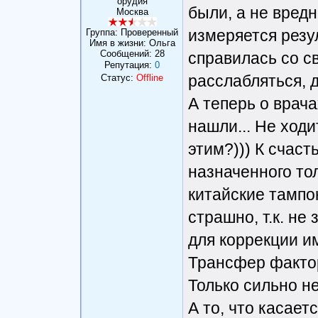
орудия
были, а не вредн
Москва
измеряется резул
Группа: Проверенный
Имя в жизни: Ольга
Сообщений:
28
справилась со с
Репутация:
0
расслабляться, 
Статус:
Offline
А теперь о врача
нашли... Не ходи
этим?))) К счаст
назначенного то
китайские тампо
страшно, т.к. н
для коррекции и
Трансфер факто
Только сильно не
А то, что касает