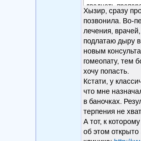
двадцать препара
Хызир, сразу пр
безобидных поте
позвонила. Во-п
лечения, врачей,
Даже алопаты, (
подлатаю дыру в
продвинутые, од
новым консульта
трех средств за к
гомеопату, тем 
Будучи колхозник
хочу попасть.
его свежее назна
Кстати, у класси
что мне назнача
в баночках. Резу
терпения не хва
А тот, к котором
об этом открыто 