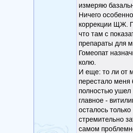
измеряю базальн
Ничего особенно
коррекции ЩЖ. 
что там с показ
препараты для м
Гомеопат назнач
колю.
И еще: то ли от м
перестало меня 
полностью ушел 
главное - витилиг
осталось только 
стремительно зат
самом проблемно