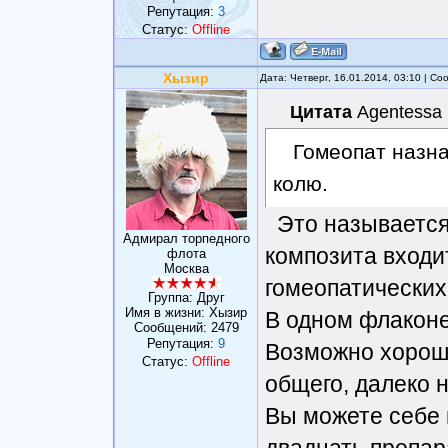
Репутация:
3
Статус:
Offline
Хызир
Дата: Четверг, 16.01.2014, 03:10 | С
Цитата
Agentessa
Гомеопат назна
колю.
Это называется 
Адмирал торпедного
композита входи
флота
Москва
гомеопатических
Группа: Друг
Имя в жизни: Хызир
В одном флаконе!
Сообщений:
2479
Репутация:
9
Возможно хороши
Статус:
Offline
общего, далеко н
Вы можете себе 