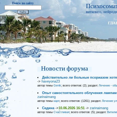
Поиск по сайту
Психосомат
витилиго, нейроде
ГЛА
Новости форума
Действительно ли больные псориазом хот
->
haveyona23
автор темы
Genik
; всего ответов: (2); раздел:
Лечение - об
Опыт самостоятельного облучения лампами
zarinaimang
автор темы
карп
; всего ответов: (1261); раздел:
Лечение у
Седина
->
10.06.2026 16:51
->
zarinaimang
автор темы
Счастливая
; всего ответов: (5); раздел:
Витили