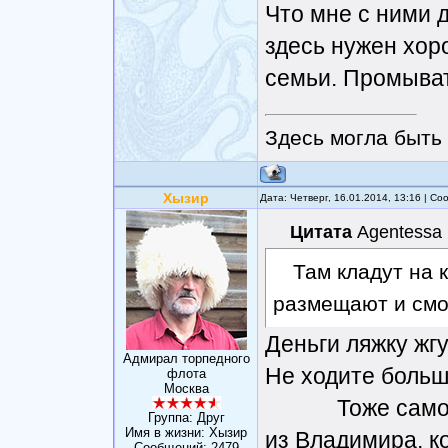
Что мне с ними д
здесь нужен хор
семьи. Промыват
Здесь могла быть 
Хызир
Дата: Четверг, 16.01.2014, 13:16 | С
Цитата
Agentessa
Там кладут на к
размещают и смо
Деньги ляжку жг
Адмирал торпедного
Не ходите больше
флота
Москва
Тоже самое мн
Группа: Друг
Имя в жизни: Хызир
из Владимира, к
Сообщений:
2479