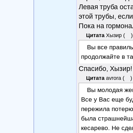
Левая труба оста
этой трубы, есл
Пока на гормона
Цитата
Хызир
(
)
Вы все правиль
продолжайте в та
Спасибо, Хызир! 
Цитата
avrora
(
)
Вы молодая жен
Все у Вас еще буд
пережила потерю 
была страшнейша
кесарево. Не сде