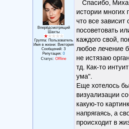
Спасибо, Михаи
истории многих 
что все зависит 
Вперёдсмотрящий
посоветовать ил
Шахты
каждого свой, по
Группа: Пользователь
Имя в жизни: Виктория
любое лечение б
Сообщений:
3
Репутация:
0
не истязаю орга
Статус:
Offline
тд. Как-то интуи
ума".
Еще хотелось бы
визуализации со
какую-то картинк
напрягаясь, а св
происходит в жи