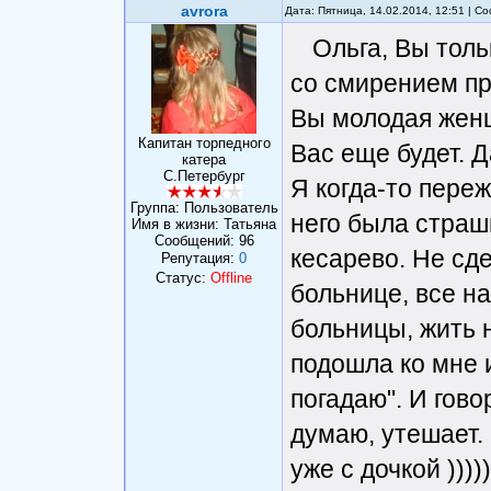
avrora
Дата: Пятница, 14.02.2014, 12:51 | 
Ольга, Вы толь
со смирением при
Вы молодая женщ
Капитан торпедного
Вас еще будет. Да
катера
С.Петербург
Я когда-то пере
Группа: Пользователь
него была страш
Имя в жизни: Татьяна
Сообщений:
96
кесарево. Не сд
Репутация:
0
Статус:
Offline
больнице, все на
больницы, жить 
подошла ко мне и
погадаю". И гово
думаю, утешает. 
уже с дочкой )))