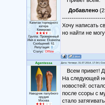
Привет всем.
Добавлено
(2
----------------------
Капитан торпедного
Хочу написать с
катера
Кемерово
но найти не могу
Группа: Проверенный
Имя в жизни: Ekaterina
Сообщений:
61
Репутация:
0
Статус:
Offline
Agentessa
Дата: Четверг, 31.07.2014, 17:34 | С
Всем привет! Д
На следующей не
новостей: остало
после ссоры с м
Наводчик палубного
орудия
стало затягивать
Москва