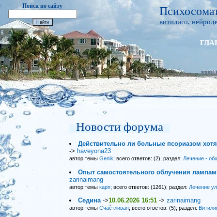
Поиск по сайту
Психосомат
витилиго, нейроде
ГЛА
Новости форума
Действительно ли больные псориазом хот
->
haveyona23
автор темы
Genik
; всего ответов: (2); раздел:
Лечение - об
Опыт самостоятельного облучения лампами
zarinaimang
автор темы
карп
; всего ответов: (1261); раздел:
Лечение у
Седина
->
10.06.2026 16:51
->
zarinaimang
автор темы
Счастливая
; всего ответов: (5); раздел:
Витили