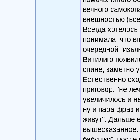
вечного самокоп
внешностью (всег
Всегда хотелось
понимала, что в
очередной "изъян
Витилиго появил
спине, заметно 
Естественно схо
приговор: "не ле
увеличилось и н
ну и пара фраз и
живут". Дальше 
вышесказанное. 
бабушки", после 