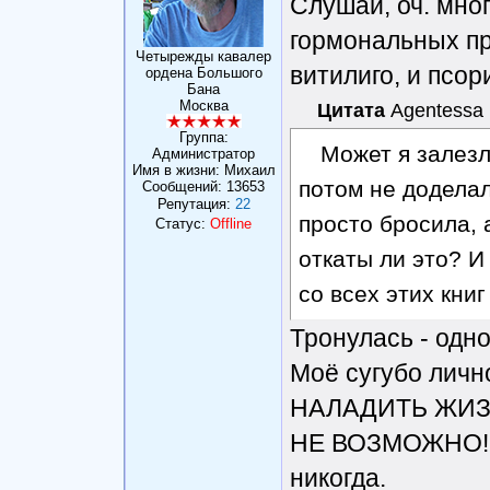
Слушай, оч. мно
гормональных пр
Четырежды кавалер
витилиго, и псор
ордена Большого
Бана
Москва
Цитата
Agentessa
Группа:
Может я залезл
Администратор
Имя в жизни: Михаил
потом не доделал
Сообщений:
13653
Репутация:
22
просто бросила,
Статус:
Offline
откаты ли это? И
со всех этих книг
Тронулась - одно
Моё сугубо личн
НАЛАДИТЬ ЖИЗ
НЕ ВОЗМОЖНО! Из
никогда.