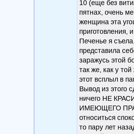
10 (еще без вити
пятнах, очень ме
женщина эта уго
приготовления, и
Печенье я съела,
представила себе
заражусь этой б
так же, как у то
этот всплыл в п
Вывод из этого 
ничего НЕ КРА
ИМЕЮЩЕГО ПРАВ
относиться спок
то пару лет наз