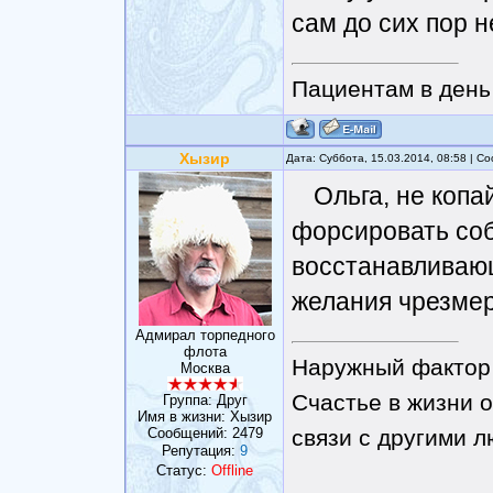
сам до сих пор н
Пациентам в день 
Хызир
Дата: Суббота, 15.03.2014, 08:58 | 
Ольга, не копа
форсировать соб
восстанавливающ
желания чрезмер
Адмирал торпедного
флота
Наружный фактор 
Москва
Счастье в жизни о
Группа: Друг
Имя в жизни: Хызир
Сообщений:
2479
связи с другими 
Репутация:
9
Статус:
Offline