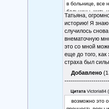
в больнице, все н
больницы, жить н
Татьяна, огромн
подошла ко мне и 
историю! Я знаю,
погадаю". И говор
случилось снова 
думаю, утешает. И
внематочную мно
была уже с дочкой
это со мной мож
решается. Будем 
еще до того, как
страха был сильн
Добавлено
(1
----------------------
Цитата
Victoria84
(
возможно это о
прочность веры и