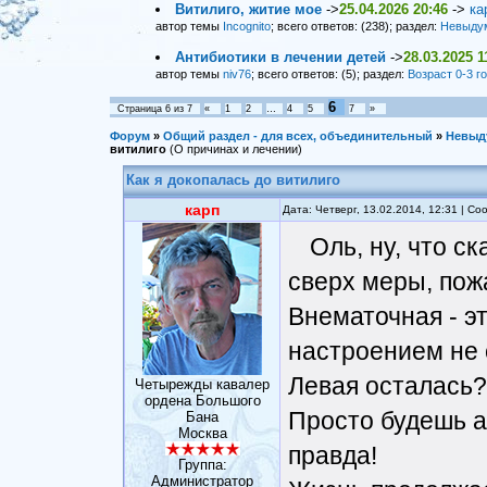
Витилиго, житие мое
->
25.04.2026 20:46
->
ка
автор темы
Incognito
; всего ответов: (238); раздел:
Невыду
Антибиотики в лечении детей
->
28.03.2025 1
автор темы
niv76
; всего ответов: (5); раздел:
Возраст 0-3 г
6
Страница
6
из
7
«
1
2
…
4
5
7
»
Форум
»
Общий раздел - для всех, объединительный
»
Невыд
витилиго
(О причинах и лечении)
Как я докопалась до витилиго
карп
Дата: Четверг, 13.02.2014, 12:31 | С
Оль, ну, что ск
сверх меры, пож
Внематочная - эт
настроением не 
Левая осталась?
Четырежды кавалер
ордена Большого
Просто будешь а
Бана
Москва
правда!
Группа:
Администратор