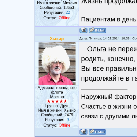
Жизнь продолжае
Имя в жизни: Михаил
Сообщений:
13653
Репутация:
22
Статус:
Offline
Пациентам в день 
Хызир
Дата: Пятница, 14.02.2014, 10:39 | 
Ольга не пере
родить, конечно,
Вы все правильн
продолжайте в т
Адмирал торпедного
флота
Наружный фактор 
Москва
Счастье в жизни о
Группа: Друг
Имя в жизни: Хызир
Сообщений:
2479
связи с другими 
Репутация:
9
Статус:
Offline