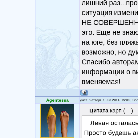
лишний раз...про
ситуация измени
НЕ СОВЕРШЕННОЙ
это. Еще не знаю
на юге, без пляж
возможно, но дум
Спасибо авторам
информации о ви
вменяемая!
Agentessa
Дата: Четверг, 13.03.2014, 15:08 | С
Цитата
карп
(
)
Левая осталась
Просто будешь ак