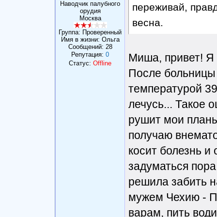
Наводчик палубного
переживай, правд
орудия
Москва
весна.
Группа: Проверенный
Имя в жизни: Ольга
Сообщений:
28
Репутация:
0
Миша, привет! Я 
Статус:
Offline
После больницы к
температурой 39
лечусь... Такое 
рушит мои планы
получаю внемато
косит болезнь и 
задуматься пора,
решила забить н
мужем Чехию - П
варам, пить вод