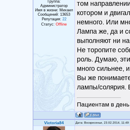
Группа:
том направлении
Администратор
Имя в жизни: Михаил
котором и двига
Сообщений:
13653
Репутация:
22
немного. Или мно
Статус:
Offline
Лампа же, да и 
выполняют ни на
Не торопите соб
роль. Думаю, эт
много сильнее, и
Вы же понимаете,
лампы/солярия. В
Пациентам в день 
Victoria84
Дата: Воскресенье, 23.02.2014, 11:4