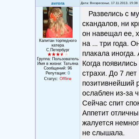
avrora
Дата: Воскресенье, 17.11.2013, 15:3
Развелись с му
скандалов, ни кр
он навещал ее, 
Капитан торпедного
на ... три года.
катера
С.Петербург
плакала иногда.
Группа: Пользователь
Когда появились
Имя в жизни: Татьяна
Сообщений:
96
страхи. До 7 лет
Репутация:
0
Статус:
Offline
позитивнейший р
ослаблен из-за 
Сейчас спит спо
Аппетит отличны
жалуется немног
не слышала.