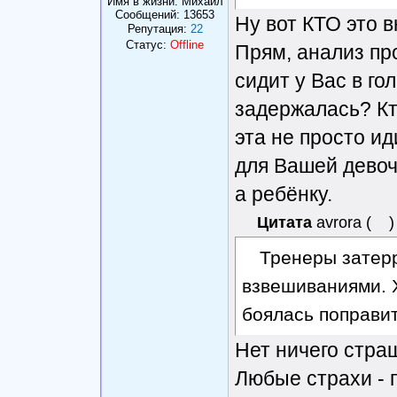
Имя в жизни: Михаил
Сообщений:
13653
Ну вот КТО это 
Репутация:
22
Статус:
Offline
Прям, анализ пр
сидит у Вас в го
задержалась? Кт
эта не просто ид
для Вашей девоч
а ребёнку.
Цитата
avrora
(
)
Тренеры затер
взвешиваниями. Х
боялась поправит
Нет ничего стра
Любые страхи - п