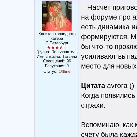
Насчет пригов
на форуме про а
есть динамика и
Капитан торпедного
формируются. Ми
катера
С.Петербург
бы что-то прокл
Группа: Пользователь
усиливают выпад
Имя в жизни: Татьяна
Сообщений:
96
место для новых
Репутация:
0
Статус:
Offline
Цитата
avrora ()
Когда появились
страхи.
Вспоминаю, как 
счету была кажд