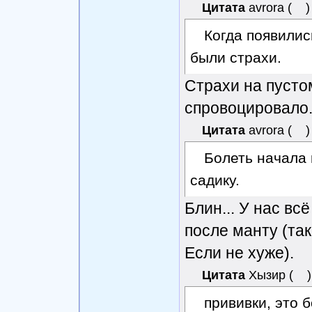
Цитата
avrora
(
)
Когда появилис
были страхи.
Страхи на пустом
спровоцировало
Цитата
avrora
(
)
Болеть начала 
садику.
Блин... У нас вс
после манту (так
Если не хуже).
Цитата
Хызир
(
)
прививки, это 