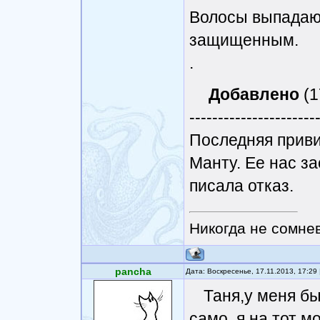
Волосы выпадают,
защищенным.
.
Добавлено
(1
----------------------
Последняя приви
Манту. Ее нас з
писала отказ.
Никогда не сомнев
pancha
Дата: Воскресенье, 17.11.2013, 17:2
Таня,у меня б
само, я на тот м