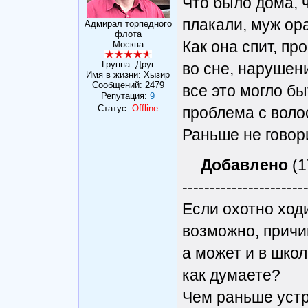
Что было дома, 
плакали, муж ора
Адмирал торпедного
флота
Как она спит, пр
Москва
Группа: Друг
во сне, нарушени
Имя в жизни: Хызир
Сообщений:
2479
все это могло бы
Репутация:
9
Статус:
Offline
проблема с вол
Раньше не говор
Добавлено
(1
----------------------
Если охотно ходи
возможно, причи
а может и в школ
как думаете?
Чем раньше устр