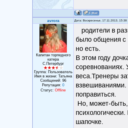
avrora
Дата: Воскресенье, 17.11.2013, 15:3
родители в ра
было общения с 
но есть.
Капитан торпедного
В этом году доч
катера
С.Петербург
соревнованиях. У
Группа: Пользователь
веса.Тренеры з
Имя в жизни: Татьяна
Сообщений:
96
взвешиваниями. Х
Репутация:
0
Статус:
Offline
поправиться.
Но, может-быть,
психологически. 
шапочке.