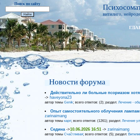
Поиск по сайту
Психосомат
витилиго, нейроде
ГЛА
Новости форума
Действительно ли больные псориазом хот
->
haveyona23
автор темы
Genik
; всего ответов: (2); раздел:
Лечение - об
Опыт самостоятельного облучения лампами
zarinaimang
автор темы
карп
; всего ответов: (1261); раздел:
Лечение у
Седина
->
10.06.2026 16:51
->
zarinaimang
автор темы
Счастливая
; всего ответов: (5); раздел:
Витили