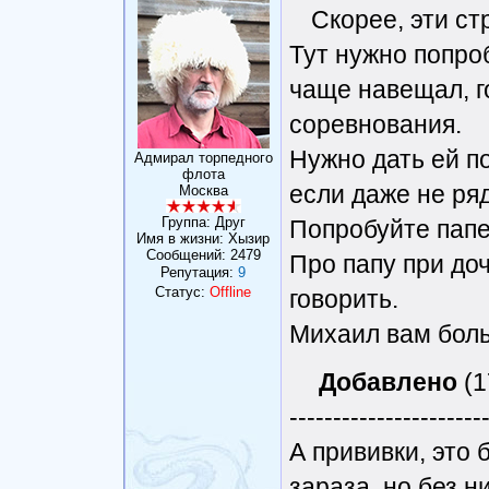
Скорее, эти ст
Тут нужно попроб
чаще навещал, г
соревнования.
Нужно дать ей п
Адмирал торпедного
флота
если даже не ря
Москва
Группа: Друг
Попробуйте папе
Имя в жизни: Хызир
Сообщений:
2479
Про папу при до
Репутация:
9
Статус:
Offline
говорить.
Михаил вам боль
Добавлено
(1
----------------------
А прививки, это
зараза, но без н