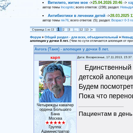
Витилиго, житие мое
->
25.04.2026 20:46
->
ка
автор темы
Incognito
; всего ответов: (238); раздел:
Невыду
Антибиотики в лечении детей
->
28.03.2025 1
автор темы
niv76
; всего ответов: (5); раздел:
Возраст 0-3 г
1
Страница
1
из
13
2
3
…
12
13
»
Форум
»
Общий раздел - для всех, объединительный
»
Невыд
алопеция у дочки 8 лет.
(Чем по сути отличается алопеция от пр
Avrora (Таня) - алопеция у дочки 8 лет.
карп
Дата: Воскресенье, 17.11.2013, 15:3
Единственный 
детской алопеци
Будем посмотреть
Пока что перено
Четырежды кавалер
ордена Большого
Пациентам в день 
Бана
Москва
Группа:
Администратор