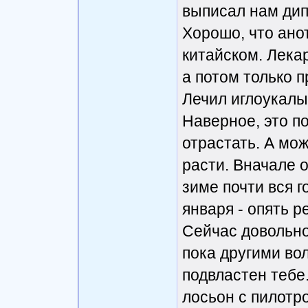
выписал нам дип
Хорошо, что ано
китайском. Лека
а потом только п
Лечил иглоукалы
Наверное, это п
отрастать. А мож
расти. Вначале 
зиме почти вся г
января - опять 
Сейчас довольно
пока другими вол
подвластен тебе
лосьон с пилот