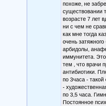
похоже, не забр
существовании т
возрасте 7 лет в
ни с чем не срав
как мне тогда ка
очень затяжного
арбидолы, анаф
иммунитета. Это
тем , что врачи
антибиотики. Плю
по 3часа - тако
- художественная
по 3,5 часа. Гим
Постоянное псих