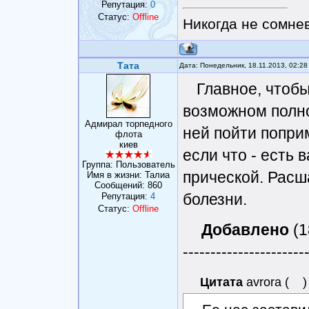
Репутация:
0
Статус:
Offline
Никогда не сомнев
Тата
Дата: Понедельник, 18.11.2013, 02:2
Главное, чтобы
возможном полно
Адмирал торпедного
ней пойти попри
флота
киев
если что - есть 
Группа: Пользователь
прической. Расш
Имя в жизни: Талиа
Сообщений:
860
болезни.
Репутация:
4
Статус:
Offline
Добавлено
(1
----------------------
Цитата
avrora
(
)