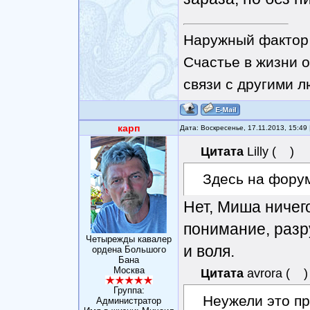
Наружный фактор 
Счастье в жизни о
связи с другими 
карп
Дата: Воскресенье, 17.11.2013, 15:4
Цитата
Lilly
(
)
Здесь на фору
Нет, Миша ничего
понимание, разр
Четырежды кавалер
и воля.
ордена Большого
Бана
Москва
Цитата
avrora
(
)
Группа:
Неужели это пр
Администратор