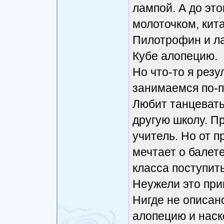
лампой. А до эт
молоточком, кит
Пилотрофин и ла
Кубе алопецию.
Но что-то я резу
занимаемся по-п
Любит танцевать
другую школу. П
учитель. Но от 
мечтает о балет
класса поступить
Неужели это пригово
Нигде не описан
алопецию и наск