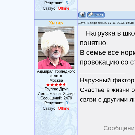
Репутация:
3
Статус:
Offline
Хызир
Дата: Воскресенье, 17.11.2013, 15:3
Нагрузка в шко
понятно.
В семье все нор
провокацию со с
Адмирал торпедного
флота
Наружный фактор 
Москва
Счастье в жизни о
Группа: Друг
Имя в жизни: Хызир
Сообщений:
2479
связи с другими 
Репутация:
9
Статус:
Offline
Сообщени