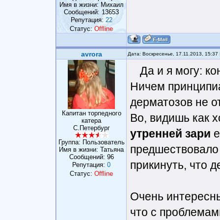
Имя в жизни: Михаил
Сообщений:
13653
Репутация:
22
Статус:
Offline
avrora
Дата: Воскресенье, 17.11.2013, 15:3
Да и я могу: к
Ничем принципиа
дерматозов не о
Капитан торпедного
Во, видишь как 
катера
С.Петербург
утренней зари
е
Группа: Пользователь
предшествовало 
Имя в жизни: Татьяна
Сообщений:
96
прикинуть, что д
Репутация:
0
Статус:
Offline
Очень интересны
что с проблемам