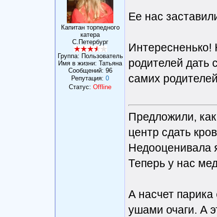
Ее нас заставил
Капитан торпедного
катера
С.Петербург
Интересненько! 
Группа: Пользователь
родителей дать 
Имя в жизни: Татьяна
Сообщений:
96
самих родителей
Репутация:
0
Статус:
Offline
Предложили, как
центр сдать кров
Недооценивала я
Теперь у нас мед
А насчет парика 
ушами очаги. А э