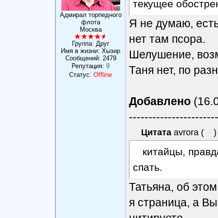
текущее обостре
Адмирал торпедного
Я не думаю, есть
флота
Москва
нет там псора.
Группа: Друг
Имя в жизни: Хызир
Шелушение, возм
Сообщений:
2479
Репутация:
9
Таня нет, по ра
Статус:
Offline
Добавлено
(16.0
----------------------
Цитата
avrora
(
)
китайцы, правд
спать.
Татьяна, об этом
я страница, а В