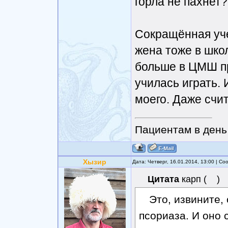
горла не пахнет?
Сокращённая уче
жена тоже в школ
больше в ЦМШ пр
училась играть. 
моего. Даже счит
Пациентам в день 
Хызир
Дата: Четверг, 16.01.2014, 13:00 | С
Цитата
карп
(
)
Это, извините
псориаза. И оно 