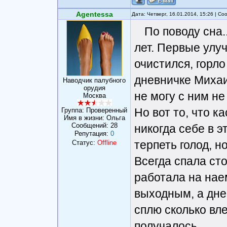
Agentessa
Дата: Четверг, 16.01.2014, 15:26 | С
По поводу сна.
лет. Первые улу
очистился, горло
дневничке Михаи
Наводчик палубного
орудия
не могу с ним не
Москва
Но вот то, что к
Группа: Проверенный
Имя в жизни: Ольга
Сообщений:
28
никогда себе в э
Репутация:
0
терпеть голод, н
Статус:
Offline
Всегда спала сто
работала на нае
выходным, а дне
сплю сколько вл
получалось.