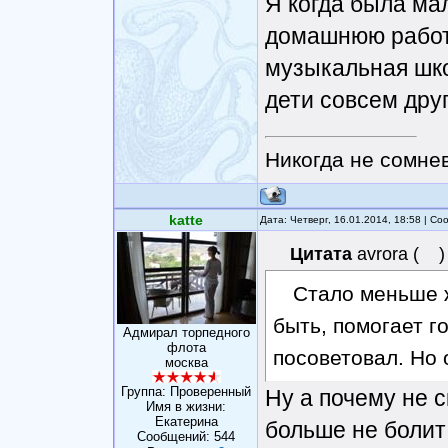
Я когда была ма
домашнюю работу
музыкальная шко
дети совсем друг
Никогда не сомнев
katte
Дата: Четверг, 16.01.2014, 18:58 | С
Цитата
avrora
(
)
Стало меньше 
быть, помогает г
Адмирал торпедного
флота
посоветовал. Но 
москва
Группа: Проверенный
Ну а почему не с
Имя в жизни:
Eкатерина
больше не болит
Сообщений:
544