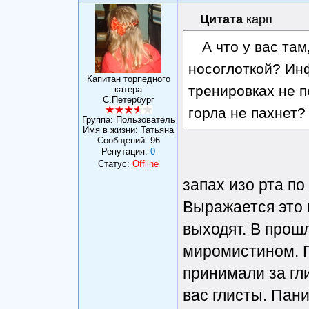
Цитата
карп
А что у вас там
носоглоткой? Ин
Капитан торпедного
тренировках не 
катера
С.Петербург
горла не пахнет?
Группа: Пользователь
Имя в жизни: Татьяна
Сообщений:
96
Репутация:
0
Статус:
Offline
запах изо рта по
Выражается это 
выходят. В про
миромистином. 
принимали за гли
вас глисты. Пан