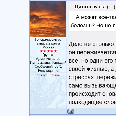
Цитата
avrora
(
)
А может все-та
болезнь? Но не я
Генералиссимус
Дело не столько 
запаса 2 ранга
Москва
он переживается
Группа:
Администратор
все, но одни ег
Имя в жизни: Геннадий
Сообщений:
5371
своей жизнью, а
Репутация:
6
Статус:
Offline
стрессах, пережи
само вызывающе
происходит снов
подходящее слов