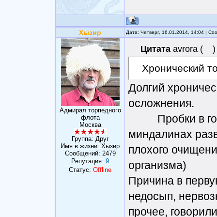
Хызир
Дата: Четверг, 16.01.2014, 14:04 | С
Цитата
avrora
(
)
Хронический т
Долгий хроничес
осложнения.
Адмирал торпедного
Пробки в горле
флота
Москва
миндалинах разв
Группа: Друг
Имя в жизни: Хызир
плохого очищени
Сообщений:
2479
Репутация:
9
организма)
Статус:
Offline
Причина в первую
недосып, нервозн
прочее, говорили