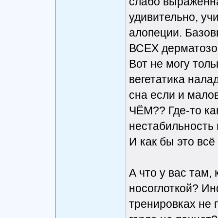
слабо выраженна
удивительно, уч
алопеции. Базов
ВСЕХ дерматозо
Вот не могу тол
вегетатика нала
сна если и малов
ЧЁМ?? Где-то ка
нестабильность 
И как бы это всё
А что у вас там,
носоглоткой? Ин
тренировках не 