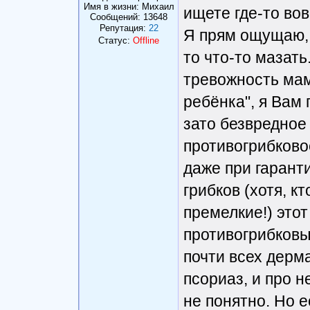
Имя в жизни: Михаил
ищете где-то вов
Сообщений:
13648
Репутация:
22
Я прям ощущаю, 
Статус:
Offline
то что-то мазать
тревожность мам
ребёнка", я Вам 
зато безвредное
противогрибково
даже при гарант
грибков (хотя, к
премелкие!) этот
противогрибковы
почти всех дерма
псориаз, и про н
не понятно. Но е