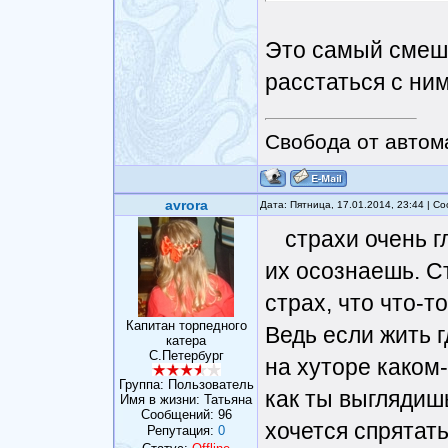
Это самый смешн
расстаться с ним
Свобода от автом
avrora
Дата: Пятница, 17.01.2014, 23:44 | 
страхи очень г
их осознаешь. С
страх, что что-т
Капитан торпедного
Ведь если жить г
катера
С.Петербург
на хуторе каком-
Группа: Пользователь
как ты выглядиш
Имя в жизни: Татьяна
Сообщений:
96
хочется спрятать
Репутация:
0