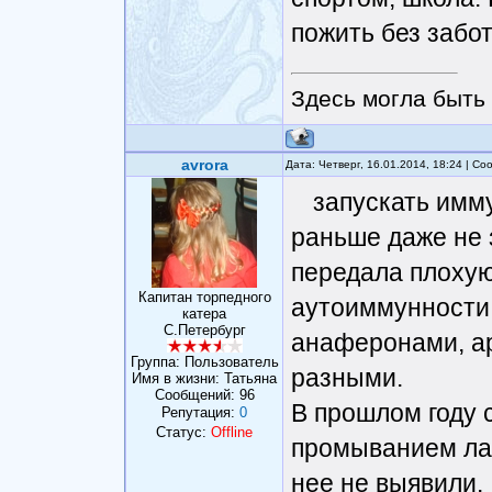
пожить без забот
Здесь могла быть 
avrora
Дата: Четверг, 16.01.2014, 18:24 | С
запускать имм
раньше даже не 
передала плохую
Капитан торпедного
аутоиммунности.
катера
С.Петербург
анаферонами, а
Группа: Пользователь
разными.
Имя в жизни: Татьяна
Сообщений:
96
В прошлом году 
Репутация:
0
Статус:
Offline
промыванием ла
нее не выявили.