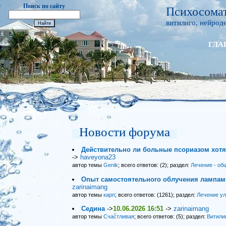
Поиск по сайту
Психосомат
витилиго, нейроде
ГЛА
Новости форума
Действительно ли больные псориазом хот
->
haveyona23
автор темы
Genik
; всего ответов: (2); раздел:
Лечение - об
Опыт самостоятельного облучения лампами
zarinaimang
автор темы
карп
; всего ответов: (1261); раздел:
Лечение у
Седина
->
10.06.2026 16:51
->
zarinaimang
автор темы
Счастливая
; всего ответов: (5); раздел:
Витили