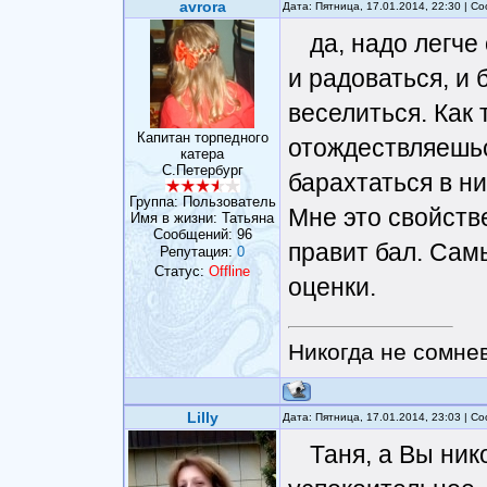
avrora
Дата: Пятница, 17.01.2014, 22:30 | 
да, надо легче
и радоваться, и 
веселиться. Как
Капитан торпедного
отождествляешь
катера
С.Петербург
барахтаться в ни
Группа: Пользователь
Мне это свойстве
Имя в жизни: Татьяна
Сообщений:
96
правит бал. Сам
Репутация:
0
Статус:
Offline
оценки.
Никогда не сомнев
Lilly
Дата: Пятница, 17.01.2014, 23:03 | 
Таня, а Вы ник