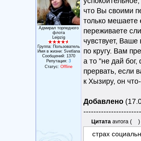
успокоительное, 
что Вы своими п
только мешаете е
Адмирал торпедного
переживаете сли
флота
Leipzig
чувствует, Ваше 
Группа: Пользователь
по кругу. Вам пр
Имя в жизни: Svetlana
Сообщений:
1370
а то "не дай бог
Репутация:
3
Статус:
Offline
прервать, если 
к Хызиру, он что
Добавлено
(17.0
----------------------
Цитата
avrora
(
)
страх социальн