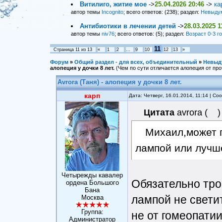
Витилиго, житие мое
->
25.04.2026 20:46
->
ка
автор темы
Incognito
; всего ответов: (238); раздел:
Невыду
Антибиотики в лечении детей
->
28.03.2025 1
автор темы
niv76
; всего ответов: (5); раздел:
Возраст 0-3 г
11
Страница
11
из
13
«
1
2
…
9
10
12
13
»
Форум
»
Общий раздел - для всех, объединительный
»
Невыд
алопеция у дочки 8 лет.
(Чем по сути отличается алопеция от пр
Avrora (Таня) - алопеция у дочки 8 лет.
карп
Дата: Четверг, 16.01.2014, 11:14 | С
Цитата
avrora
(
)
Михаил,может п
лампой или лучш
Четырежды кавалер
Обязательно тро
ордена Большого
Бана
лампой не светит
Москва
Группа:
не от гомеопатии
Администратор