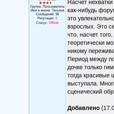
Насчет нехватки 
Группа: Пользователь
как-нибудь фору
Имя в жизни: Татьяна
Сообщений:
96
это увлекательно
Репутация:
0
Статус:
Offline
взрослых. Это с
что, насчет того
теоретически мо
никому пережива
Период между по
дочке только ги
тогда красивые ш
выступала. Мног
сценический обр
Добавлено
(17.0