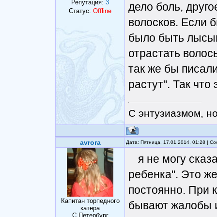
Репутация:
3
дело боль, друго
Статус:
Offline
волосков. Если 
было быть лысым
отрастать волос
так же бы писали
растут". Так что
С энтузиазмом, н
avrora
Дата: Пятница, 17.01.2014, 01:28 | 
я не могу сказ
ребенка". Это же
постоянно. При 
Капитан торпедного
бывают жалобы и
катера
С.Петербург