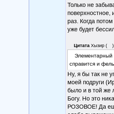
Только не забыва
поверхностное, и
раз. Когда потом
уже будет бессил
Цитата
Хызир
(
)
Элементарный ч
справится и фел
Ну, я бы так не 
моей подруги (И
было и в той же
Богу. Но это ник
РОЗОВОЕ! Да ещ