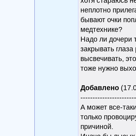
хотя стараюсь н
неплотно прилега
бывают очки поп
медтехнике?
Надо ли дочери 
закрывать глаза 
высвечивать, это
тоже нужно выхо
Добавлено
(17.0
----------------------
А может все-так
только провоцир
причиной.