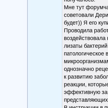
Мне тут форумч
советовали Дерин
будет)) Я его ку
Проводила работ
воздействовала н
лизаты бактерий
патологическое в
микроорганизмам
однозначно реце
к развитию забо
реакции, которы
эффективную защ
представляющих 
В инструкции в 