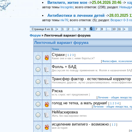
Витилиго, житие мое
->
25.04.2026 20:46
->
ка
автор темы
Incognito
; всего ответов: (238); раздел:
Невыду
Антибиотики в лечении детей
->
28.03.2025 1
автор темы
niv76
; всего ответов: (5); раздел:
Возраст 0-3 г
6
Страница
6
из
11
«
1
2
…
4
5
7
8
…
10
11
»
Форум
»
Ленточный вариант форума
Ленточный вариант форума
Тема
Страхи
[
1
2
3
]
Какие они и как с ними бороться?
[
Философия, психология
Фолль + БАД
Дисскусия по поводу применения м. Фолля и назаначения БА
Трансфер фактор - естественный корректор
Непомерно дорогое, жутко разрекламировано, низкоэффектив
Ряска
есть спрос нет предложения )
[
Лечение - общие лекарств
голод не тетка, а мать родная!
[
1
2
3
4
]
[
Лечение - общие лекарства, п
НеМаскировка
Жить без маскировки пятен
исцеление витилиго - возможно
[
1
2
]
моя история
[
Н