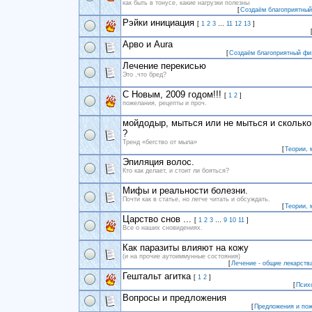
как быть в тонусе, какие нагрузки полезны
[
Создаём благоприятный
Рэйки инициация
[
1
2
3
…
11
12
13
]
Арво и Aura
[
Создаём благоприятный фи
Лечение перекисью
Это ,что бред?
С Новым, 2009 годом!!!
[
1
2
]
пожелания, рецепты и проч.
мойдодыр, мыться или не мыться и сколько 
?
Тренд «бегство от мыла»
[
Теории, 
Эпиляция волос.
Кто как делает, и стоит ли бояться?
Мифы и реальности болезни.
Почти как в статье, но легче читать и обсуждать.
[
Теории, 
Царство снов ...
[
1
2
3
…
9
10
11
]
Все о наших сновидениях.
Как паразиты влияют на кожу
(и на прочие аутоиммунные состояния)
[
Лечение - общие лекарств
Гештальт агитка
[
1
2
]
[
Псих
Вопросы и предложения
[
Предложения и по