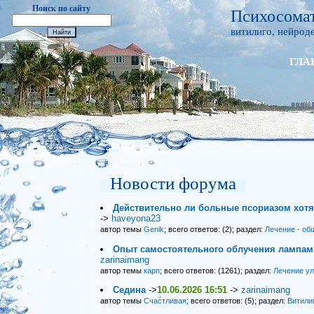
Поиск по сайту
Психосомат
витилиго, нейроде
ГЛА
Новости форума
Действительно ли больные псориазом хот
->
haveyona23
автор темы
Genik
; всего ответов: (2); раздел:
Лечение - об
Опыт самостоятельного облучения лампами
zarinaimang
автор темы
карп
; всего ответов: (1261); раздел:
Лечение у
Седина
->
10.06.2026 16:51
->
zarinaimang
автор темы
Счастливая
; всего ответов: (5); раздел:
Витили