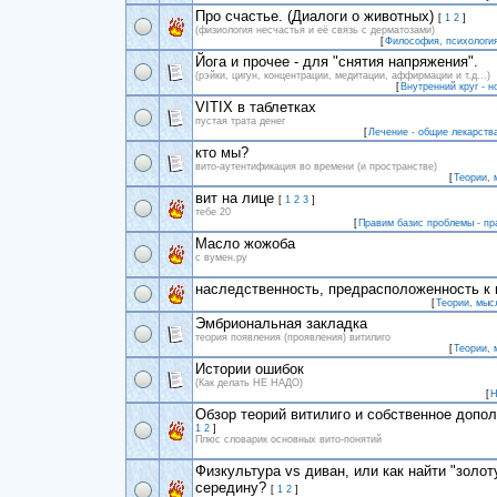
Про счастье. (Диалоги о животных)
[
1
2
]
(физиология несчастья и её связь с дерматозами)
[
Философия, психология
Йога и прочее - для "снятия напряжения".
(рэйки, цигун, концентрации, медитации, аффирмации и т.д...)
[
Внутренний круг - н
VITIX в таблетках
пустая трата денег
[
Лечение - общие лекарств
кто мы?
вито-аутентификация во времени (и пространстве)
[
Теории, 
вит на лице
[
1
2
3
]
тебе 20
[
Правим базис проблемы - пр
Масло жожоба
с вумен.ру
наследственность, предрасположенность к 
[
Теории, мыс
Эмбриональная закладка
теория появления (проявления) витилиго
[
Теории, 
Истории ошибок
(Как делать НЕ НАДО)
[
Н
Обзор теорий витилиго и собственное допол
1
2
]
Плюс словарик основных вито-понятий
Физкультура vs диван, или как найти "золот
середину?
[
1
2
]